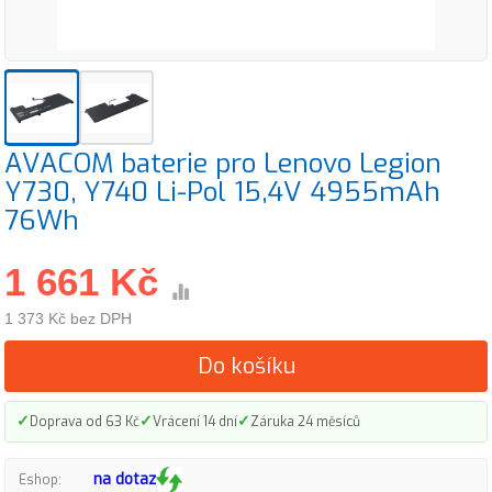
AVACOM baterie pro Lenovo Legion
Y730, Y740 Li-Pol 15,4V 4955mAh
76Wh
1 661 Kč
1 373 Kč bez DPH
Do košíku
✓
✓
✓
Doprava od 63 Kč
Vrácení 14 dní
Záruka 24 měsíců
na dotaz
Eshop: