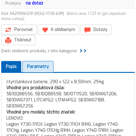
na dotaz
Prodejna:
Kód: AA2191061291 (NOLE-Y730-69P)
Běžná cena: 1 727 Kč (při objednání
mimo eshop)
Porovnat
K oblíbeným
Dotazy
Tisknout
Další oblíbené produkty z této kategorie:
Popis
Parametry
čtyřčlánková baterie, 290 x 122 x 8,50mm, 294g
Vhodné pro produktová čísla:
5B10Q88556, 5B10Q88558, 5B10T11520, 5B10W67206,
5B10W67371, L17C4PG2, L17M4PG2, SB10W67188,
SB10W67256
Vhodné pro modely těchto značek:
LENOVO:
Legion Y730-17ICH, Legion Y730-17ICH 81HG, Legion Y740-
17ICHg, Legion Y740-17ICHg 81HH, Legion Y740-17IRH, Legion