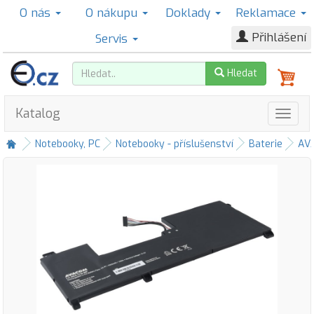
O nás
O nákupu
Doklady
Reklamace
Přihlášení
Servis
Hledat
Katalog
Notebooky, PC
Notebooky - příslušenství
Baterie
AV