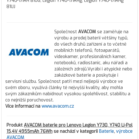
Y740-17IRH 81UG, Legion Y740-17IRHg, Legion Y740-17IRHg
81UJ
Společnost
AVACOM
se zaměřuje na
výrobu a prodej baterií většiny typů,
do všech druhů zařízení a to včetně
mobilních telefonů, fotoaparátů,
videokamer, profesionálních kamer,
notebooků, radiostanic, aku nářadí a
záložních zdrojů.Vyrábí i atypické nebo
zakázkové baterie a poskytuje i
servisní službu. Společnost patří mezi nejlepší výrobce ve
svém oboru, využívá články té nejvyšší kvality, aby mohla
svým zákazníkům nabídnout vysokou spolehlivost, stabilitu a
co nejnižší poruchovost.
Více informací na
www.avacom.cz
Produkt
AVACOM baterie pro Lenovo Legion Y730, Y740 Li-Pol
15,4V 4955mAh 76Wh
se nachází v kategorii
Baterie
,
výrobce
AVACOM