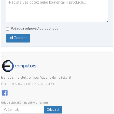
Požaduji odpověď od obchodu
Odeslat
E-shop s IT a elektronikou. Vždy najdeme řešení!
IČO: 86705342 | DIČ: CZ7702023098
Odebírejte akční nabídky emailem:
Odebírat