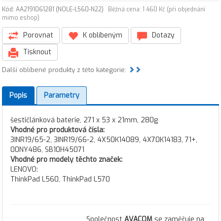
Kód: AA2191061281 (NOLE-L560-N22)
Běžná cena: 1 460 Kč (při objednání
mimo eshop)
Porovnat
K oblíbeným
Dotazy
Tisknout
Další oblíbené produkty z této kategorie:
Popis
Parametry
šestičlánková baterie, 271 x 53 x 21mm, 280g
Vhodné pro produktová čísla:
3INR19/65-2, 3INR19/66-2, 4X50K14089, 4X70K14183, 71+,
00NY486, SB10H45071
Vhodné pro modely těchto značek:
LENOVO:
ThinkPad L560, ThinkPad L570
Společnost
AVACOM
se zaměřuje na