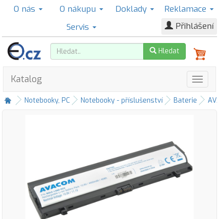
O nás
O nákupu
Doklady
Reklamace
Přihlášení
Servis
Hledat
Katalog
Notebooky, PC
Notebooky - příslušenství
Baterie
AV