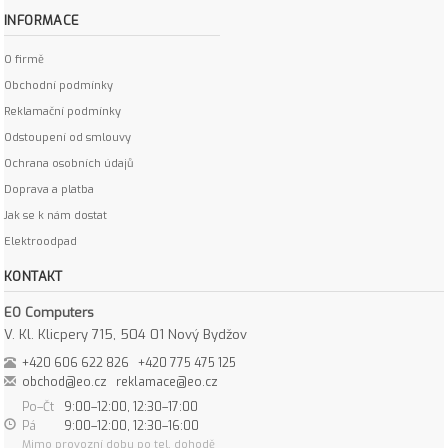
INFORMACE
O firmě
Obchodní podmínky
Reklamační podmínky
Odstoupení od smlouvy
Ochrana osobních údajů
Doprava a platba
Jak se k nám dostat
Elektroodpad
KONTAKT
EO Computers
V. Kl. Klicpery 715, 504 01 Nový Bydžov
+420 606 622 826
+420 775 475 125
obchod@eo.cz
reklamace@eo.cz
Po–Čt
9:00–12:00, 12:30–17:00
Pá
9:00–12:00, 12:30–16:00
Mimo provozní dobu po tel. dohodě