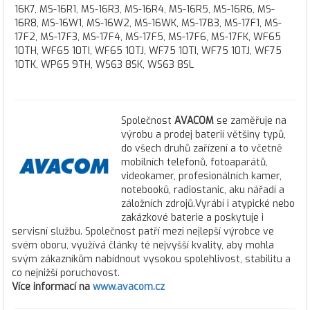
16K7, MS-16R1, MS-16R3, MS-16R4, MS-16R5, MS-16R6, MS-
16R8, MS-16W1, MS-16W2, MS-16WK, MS-17B3, MS-17F1, MS-
17F2, MS-17F3, MS-17F4, MS-17F5, MS-17F6, MS-17FK, WF65
10TH, WF65 10TI, WF65 10TJ, WF75 10TI, WF75 10TJ, WF75
10TK, WP65 9TH, WS63 8SK, WS63 8SL
Společnost
AVACOM
se zaměřuje na
výrobu a prodej baterií většiny typů,
do všech druhů zařízení a to včetně
mobilních telefonů, fotoaparátů,
videokamer, profesionálních kamer,
notebooků, radiostanic, aku nářadí a
záložních zdrojů.Vyrábí i atypické nebo
zakázkové baterie a poskytuje i
servisní službu. Společnost patří mezi nejlepší výrobce ve
svém oboru, využívá články té nejvyšší kvality, aby mohla
svým zákazníkům nabídnout vysokou spolehlivost, stabilitu a
co nejnižší poruchovost.
Více informací na
www.avacom.cz