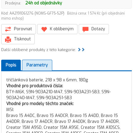
24h od objednávky
Prodejna:
Kód: AA2191061276 (NOMS-GF75-52P)
Běžná cena: 1 574 Kč (při objednání
mimo eshop)
Porovnat
K oblíbeným
Dotazy
Tisknout
Další oblíbené produkty z této kategorie:
Popis
Parametry
tříčlánková baterie, 218 x 98 x 6mm, 180g
Vhodné pro produktová čísla:
BTY-M6K, S9N-903A210-M47, S9N-903A231-SB3, S9N-
903A240-M47, S9N-903A251-SB3
Vhodné pro modely těchto značek:
MSI:
Bravo 15 A4DC, Bravo 15 A4DCR, Bravo 15 A4DD, Bravo 15
A4DDR, Bravo 17 A4DCR, Bravo 17 A4DDK, Bravo 17 A4DDR,
Creator 15M A9SD, Creator 15M A9SE, Creator 15M A10SCS,