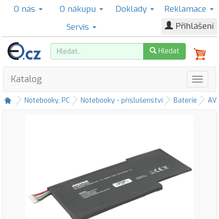
O nás
O nákupu
Doklady
Reklamace
Přihlášení
Servis
Hledat
Katalog
Notebooky, PC
Notebooky - příslušenství
Baterie
AV