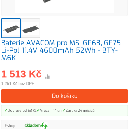
Baterie AVACOM pro MSI GF63, GF75
Li-Pol 11,4V 4600mAh 52Wh - BTY-
M6K
1 513 Kč
1 251 Kč bez DPH
Do košíku
✓
✓
✓
Doprava od 63 Kč
Vrácení 14 dní
Záruka 24 měsíců
skladem
Eshop: