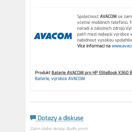
Společnost
AVACOM
se zamě
včetně mobilních telefonů, 
nářadí a záložních zdrojů.Vy
patří mezi nejlepší výrobce
nabídnout vysokou spolehlivo
Více informací na
www.avac
Produkt
Baterie AVACOM pro HP EliteBook X360 
Baterie
,
výrobce AVACOM
Dotazy a diskuse
Zatím žádné dotazy. Buďte první!