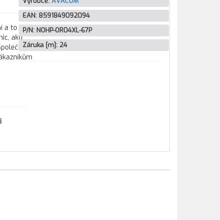
Výrobce:
AVACOM
EAN:
8591849092094
í a to
P/N:
NOHP-OR04XL-67P
ic, aku
Záruka [m]:
24
 Společnost
zákazníkům
i