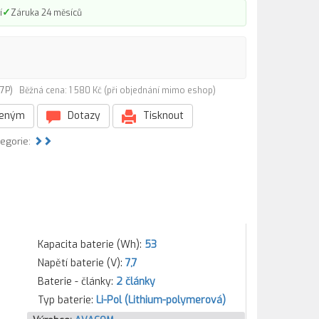
✓
í
Záruka 24 měsíců
-67P)
Běžná cena: 1 580 Kč (při objednání mimo eshop)
beným
Dotazy
Tisknout
tegorie:
Kapacita baterie (Wh):
53
Napětí baterie (V):
7,7
Baterie - články:
2 články
Typ baterie:
Li-Pol (Lithium-polymerová)