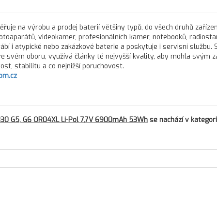
řuje na výrobu a prodej baterií většiny typů, do všech druhů zařízen
fotoaparátů, videokamer, profesionálních kamer, notebooků, radiostan
rábí i atypické nebo zakázkové baterie a poskytuje i servisní službu.
 ve svém oboru, využívá články té nejvyšší kvality, aby mohla svým 
st, stabilitu a co nejnižší poruchovost.
om.cz
830 G5, G6 OR04XL Li-Pol 7,7V 6900mAh 53Wh
se nachází v kategori