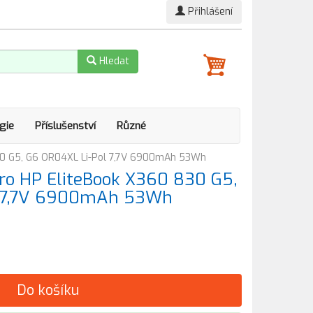
Přihlášení
Hledat
gie
Příslušenství
Různé
30 G5, G6 OR04XL Li-Pol 7,7V 6900mAh 53Wh
ro HP EliteBook X360 830 G5,
l 7,7V 6900mAh 53Wh
Do košíku