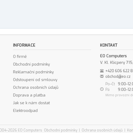
INFORMACE
KONTAKT
EO Computers
O firmě
V. Kl. Klicpery 7
Obchodní podmínky
+420 606 622 
Reklamační podmínky
obchod@eo.cz
Odstoupení od smlouvy
Po–Čt
9:00–12:
Ochrana osobních údajů
Pá
9:00–12:
Doprava a platba
Mimo provozní d
Jak se k nám dostat
Elektroodpad
004–2026 EO Computers
Obchodní podmínky
|
Ochrana osobních údajů
|
Kon