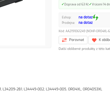
✓
✓
Doprava od 63 Kč
Vrácení 14 dn
na dotaz
Eshop:
na dotaz
Prodejna:
Kód: AA2191061249 (NOHP-OR04XL
Porovnat
K oblí
Další oblíbené produkty z této ka
C1, L34209-2B1, L34449-002, L34449-005, OR04XL, OR04053XL