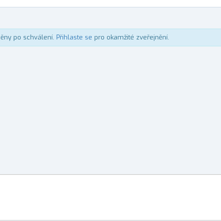
něny po schválení.
Přihlaste se
pro okamžité zveřejnění.