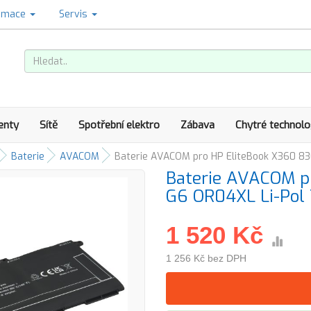
amace
Servis
enty
Sítě
Spotřební elektro
Zábava
Chytré technolo
Baterie
AVACOM
Baterie AVACOM pro HP EliteBook X360 8
Baterie AVACOM p
G6 OR04XL Li-Po
1 520 Kč
1 256 Kč bez DPH