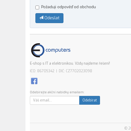
Požaduji odpověď od obchodu
Odeslat
E-shop s IT a elektronikou. Vždy najdeme řešení!
IČO: 86705342 | DIČ: CZ7702023098
Odebírejte akční nabídky emailem:
Odebírat
© 2