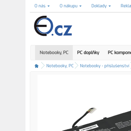
O nás
O nákupu
Doklady
Rekl
Notebooky, PC
PC doplňky
PC kompon
Notebooky, PC
Notebooky - příslušenství