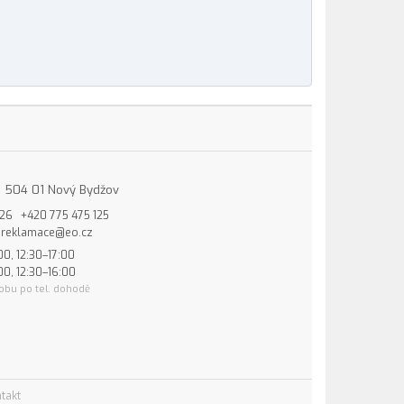
15, 504 01 Nový Bydžov
826
+420 775 475 125
reklamace@eo.cz
00, 12:30–17:00
00, 12:30–16:00
obu po tel. dohodě
takt