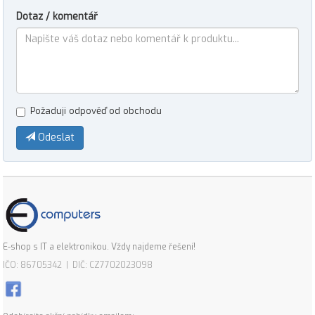
Dotaz / komentář
Požaduji odpověď od obchodu
Odeslat
E-shop s IT a elektronikou. Vždy najdeme řešení!
IČO: 86705342 | DIČ: CZ7702023098