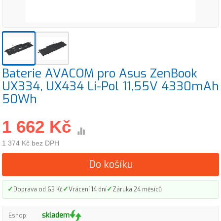
Baterie AVACOM pro Asus ZenBook
UX334, UX434 Li-Pol 11,55V 4330mAh
50Wh
1 662 Kč
1 374 Kč bez DPH
Do košíku
✓
✓
✓
Doprava od 63 Kč
Vrácení 14 dní
Záruka 24 měsíců
skladem
Eshop: