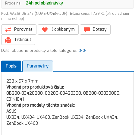
24h od objednávky
Prodejna:
Kód: AA2191061247 (NOAS-UX434-50P)
Běžná cena: 1 729 Kč (při objednání
mimo eshop)
Porovnat
K oblíbeným
Dotazy
Tisknout
Další oblíbené produkty z této kategorie:
Popis
Parametry
238 x 97 x 7mm
Vhodné pro produktová čísla:
0B200-03420200, 0B200-03420300, 0B200-03830000,
C31N1841
Vhodné pro modely těchto značek:
ASUS:
UX334, UX434, UX463, ZenBook UX334, ZenBook UX434,
ZenBook UX463