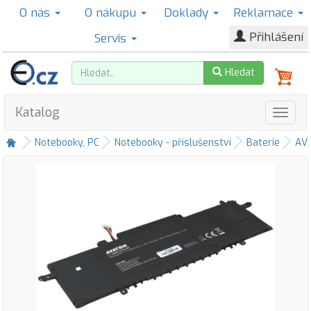
O nás
O nákupu
Doklady
Reklamace
Přihlášení
Servis
Hledat
Katalog
Notebooky, PC
Notebooky - příslušenství
Baterie
AV