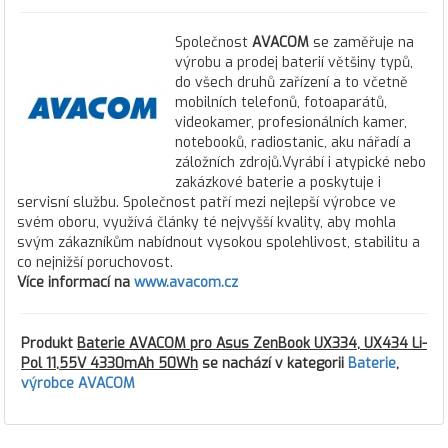
Společnost
AVACOM
se zaměřuje na
výrobu a prodej baterií většiny typů,
do všech druhů zařízení a to včetně
mobilních telefonů, fotoaparátů,
videokamer, profesionálních kamer,
notebooků, radiostanic, aku nářadí a
záložních zdrojů.Vyrábí i atypické nebo
zakázkové baterie a poskytuje i
servisní službu. Společnost patří mezi nejlepší výrobce ve
svém oboru, využívá články té nejvyšší kvality, aby mohla
svým zákazníkům nabídnout vysokou spolehlivost, stabilitu a
co nejnižší poruchovost.
Více informací na
www.avacom.cz
Produkt
Baterie AVACOM pro Asus ZenBook UX334, UX434 Li-
Pol 11,55V 4330mAh 50Wh
se nachází v kategorii
Baterie
,
výrobce AVACOM