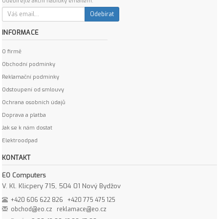
Odebírejte akční nabídky emailem:
Odebírat
INFORMACE
O firmě
Obchodní podmínky
Reklamační podmínky
Odstoupení od smlouvy
Ochrana osobních údajů
Doprava a platba
Jak se k nám dostat
Elektroodpad
KONTAKT
EO Computers
V. Kl. Klicpery 715, 504 01 Nový Bydžov
+420 606 622 826
+420 775 475 125
obchod@eo.cz
reklamace@eo.cz