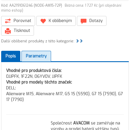
Kód: AA2191061246 (NODE-AM15-72P)
Běžná cena: 1 727 Kč (při objednání
mimo eshop)
Porovnat
K oblíbeným
Dotazy
Tisknout
Další oblíbené produkty z této kategorie:
Popis
Parametry
Vhodné pro produktová čísla:
0JJPFK, 1F22N, 06YV0V, JJPFK
Vhodné pro modely těchto značek:
DELL:
Alienware M15, Alienware M17, G5 15 (5590), G7 15 (7590), G7
17 (7790)
Společnost
AVACOM
se zaměřuje na
výrobu a prodej baterií většiny typů,