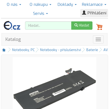
O nás
O nákupu
Doklady
Reklamace
Přihlášení
Servis
Hledat
Katalog
Notebooky, PC
Notebooky - příslušenství
Baterie
AV