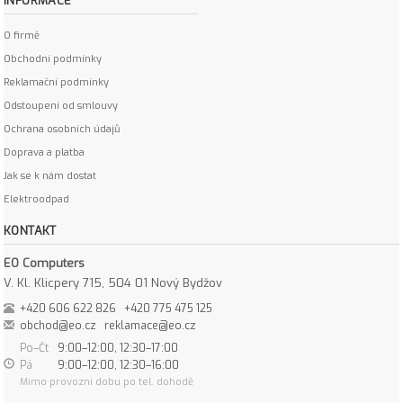
INFORMACE
O firmě
Obchodní podmínky
Reklamační podmínky
Odstoupení od smlouvy
Ochrana osobních údajů
Doprava a platba
Jak se k nám dostat
Elektroodpad
KONTAKT
EO Computers
V. Kl. Klicpery 715, 504 01 Nový Bydžov
+420 606 622 826
+420 775 475 125
obchod@eo.cz
reklamace@eo.cz
Po–Čt
9:00–12:00, 12:30–17:00
Pá
9:00–12:00, 12:30–16:00
Mimo provozní dobu po tel. dohodě