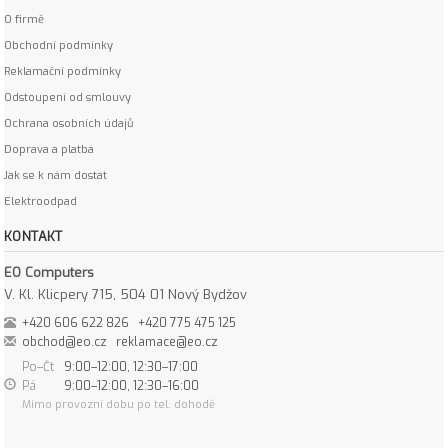
O firmě
Obchodní podmínky
Reklamační podmínky
Odstoupení od smlouvy
Ochrana osobních údajů
Doprava a platba
Jak se k nám dostat
Elektroodpad
KONTAKT
EO Computers
V. Kl. Klicpery 715, 504 01 Nový Bydžov
+420 606 622 826
+420 775 475 125
obchod@eo.cz
reklamace@eo.cz
Po–Čt
9:00–12:00, 12:30–17:00
Pá
9:00–12:00, 12:30–16:00
Mimo provozní dobu po tel. dohodě