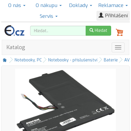
O nás
O nákupu
Doklady
Reklamace
Přihlášení
Servis
Hledat
Katalog
Notebooky, PC
Notebooky - příslušenství
Baterie
AV