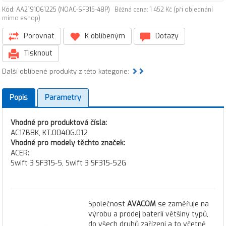
Kód: AA2191061225 (NOAC-SF315-48P)
Běžná cena: 1 452 Kč (při objednání
mimo eshop)
Porovnat
K oblíbeným
Dotazy
Tisknout
Další oblíbené produkty z této kategorie:
Popis
Parametry
Vhodné pro produktová čísla:
AC17B8K, KT.0040G.012
Vhodné pro modely těchto značek:
ACER:
Swift 3 SF315-5, Swift 3 SF315-52G
Společnost
AVACOM
se zaměřuje na
výrobu a prodej baterií většiny typů,
do všech druhů zařízení a to včetně