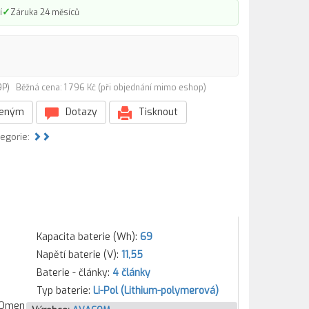
✓
í
Záruka 24 měsíců
69P)
Běžná cena: 1 796 Kč (při objednání mimo eshop)
beným
Dotazy
Tisknout
tegorie:
Kapacita baterie (Wh):
69
Napětí baterie (V):
11,55
Baterie - články:
4 články
Typ baterie:
Li-Pol (Lithium-polymerová)
 Omen