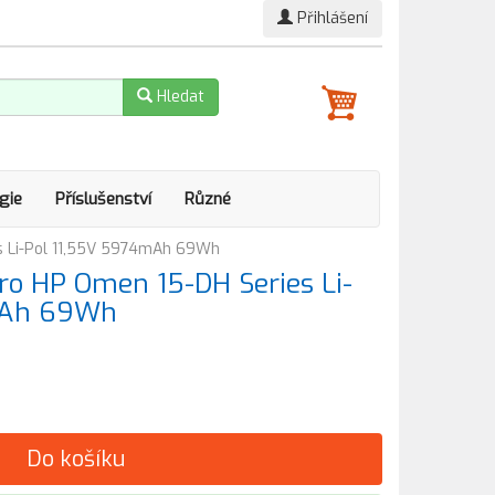
Přihlášení
Hledat
gie
Příslušenství
Různé
s Li-Pol 11,55V 5974mAh 69Wh
o HP Omen 15-DH Series Li-
mAh 69Wh
Do košíku