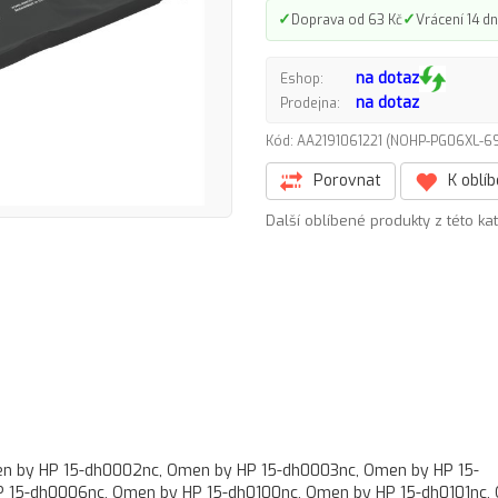
✓
✓
Doprava od 63 Kč
Vrácení 14 dn
na dotaz
Eshop:
na dotaz
Prodejna:
Kód: AA2191061221 (NOHP-PG06XL-
Porovnat
K oblí
Další oblíbené produkty z této ka
n by HP 15-dh0002nc, Omen by HP 15-dh0003nc, Omen by HP 15-
 15-dh0006nc, Omen by HP 15-dh0100nc, Omen by HP 15-dh0101nc,