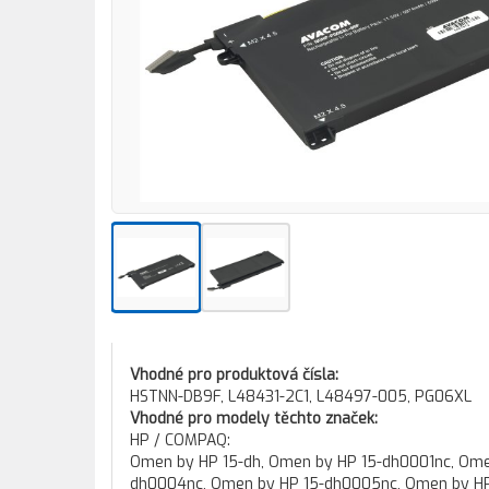
Vhodné pro produktová čísla:
HSTNN-DB9F, L48431-2C1, L48497-005, PG06XL
Vhodné pro modely těchto značek:
HP / COMPAQ:
Omen by HP 15-dh, Omen by HP 15-dh0001nc, Ome
dh0004nc, Omen by HP 15-dh0005nc, Omen by HP