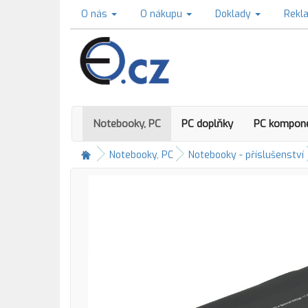
O nás
O nákupu
Doklady
Rekl
Notebooky, PC
PC doplňky
PC kompon
Notebooky, PC
Notebooky - příslušenství