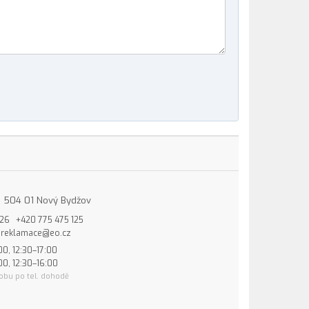
15, 504 01 Nový Bydžov
826
+420 775 475 125
reklamace@eo.cz
00, 12:30–17:00
00, 12:30–16:00
obu po tel. dohodě