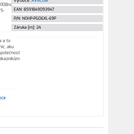
Výrobce:
AVACOM
0108nc,
EAN:
8591849093947
15-
P/N:
NOHP-PG06XL-69P
Záruka [m]:
24
í a to
ic, aku
 Společnost
zákazníkům
bce