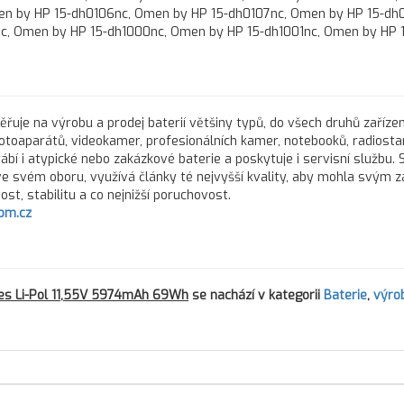
en by HP 15-dh0106nc, Omen by HP 15-dh0107nc, Omen by HP 15-dh
c, Omen by HP 15-dh1000nc, Omen by HP 15-dh1001nc, Omen by HP 
řuje na výrobu a prodej baterií většiny typů, do všech druhů zařízen
fotoaparátů, videokamer, profesionálních kamer, notebooků, radiostan
rábí i atypické nebo zakázkové baterie a poskytuje i servisní službu.
 ve svém oboru, využívá články té nejvyšší kvality, aby mohla svým 
st, stabilitu a co nejnižší poruchovost.
om.cz
es Li-Pol 11,55V 5974mAh 69Wh
se nachází v kategorii
Baterie
,
výro