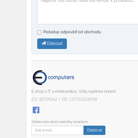
Požaduji odpověď od obchodu
Odeslat
E-shop s IT a elektronikou. Vždy najdeme řešení!
IČO: 86705342 | DIČ: CZ7702023098
Odebírejte akční nabídky emailem:
Odebírat