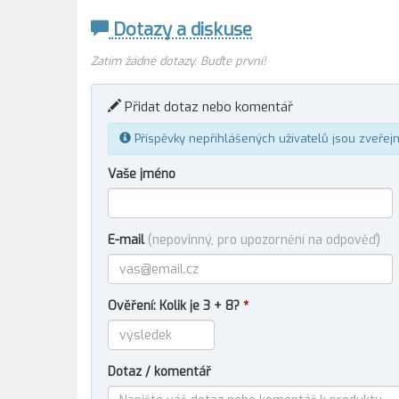
Dotazy a diskuse
Zatím žádné dotazy. Buďte první!
Přidat dotaz nebo komentář
Příspěvky nepřihlášených uživatelů jsou zveřej
Vaše jméno
E-mail
(nepovinný, pro upozornění na odpověď)
Ověření: Kolik je 3 + 8?
*
Dotaz / komentář