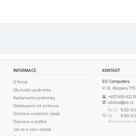
INFORMACE
KONTAKT
EO Computers
O firmě
V. Kl. Klicpery 7
Obchodní podmínky
+420 606 622 
Reklamační podmínky
obchod@eo.cz
Odstoupení od smlouvy
Po–Čt
9:00–12:
Ochrana osobních údajů
Pá
9:00–12:
Doprava a platba
Mimo provozní d
Jak se k nám dostat