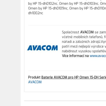
by HP 15-dh0102nc, Omen by HP 15-dh0103nc, Om
Omen by HP 15-dh0109nc, Omen by HP 15-dh0110n
dh1002nc
Společnost
AVACOM
se zamě
včetně mobilních telefonů, 
nářadí a záložních zdrojů.Vy
patří mezi nejlepší výrobce
nabídnout vysokou spolehlivo
Více informací na
www.avac
Produkt
Baterie AVACOM pro HP Omen 15-DH Seri
AVACOM