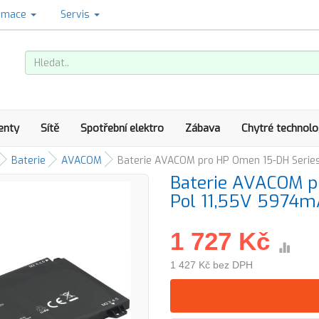
amace
Servis
enty
Sítě
Spotřební elektro
Zábava
Chytré technolo
Baterie
AVACOM
Baterie AVACOM pro HP Omen 15-DH Serie
Baterie AVACOM pr
Pol 11,55V 5974
1 727 Kč
1 427 Kč bez DPH