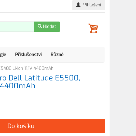
Přihlášení
Hledat
gie
Příslušenství
Různé
E5400 Li-Ion 11,1V 4400mAh
o Dell Latitude E5500,
1V 4400mAh
Do košíku