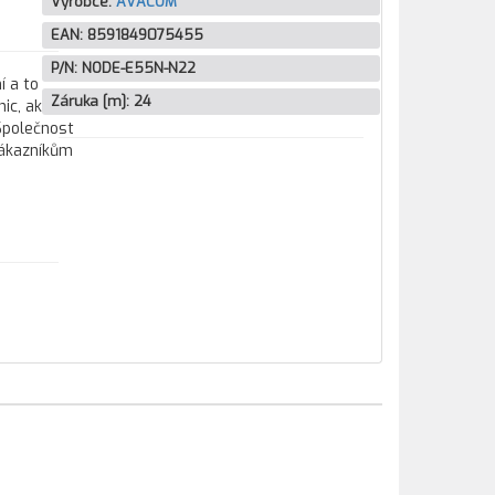
Výrobce:
AVACOM
EAN:
8591849075455
P/N:
NODE-E55N-N22
í a to
Záruka [m]:
24
ic, aku
 Společnost
zákazníkům