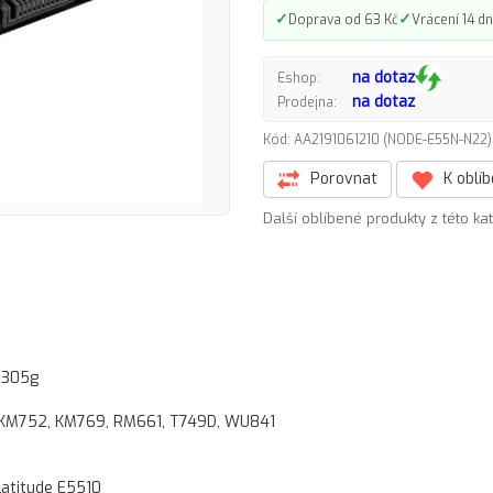
✓
✓
Doprava od 63 Kč
Vrácení 14 dn
na dotaz
Eshop:
na dotaz
Prodejna:
Kód: AA2191061210 (NODE-E55N-N2
Porovnat
K oblí
Další oblíbené produkty z této ka
, 305g
, KM752, KM769, RM661, T749D, WU841
Latitude E5510