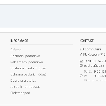
INFORMACE
KONTAKT
EO Computers
O firmě
V. Kl. Klicpery 7
Obchodní podmínky
+420 606 622 
Reklamační podmínky
obchod@eo.cz
Odstoupení od smlouvy
Po–Čt
9:00–12:
Ochrana osobních údajů
Pá
9:00–12:
Doprava a platba
Mimo provozní d
Jak se k nám dostat
Elektroodpad