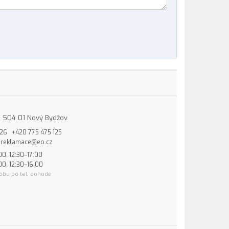
15, 504 01 Nový Bydžov
826
+420 775 475 125
reklamace@eo.cz
00, 12:30–17:00
00, 12:30–16:00
obu po tel. dohodě