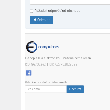
Požaduji odpověď od obchodu
Odeslat
E-shop s IT a elektronikou. Vždy najdeme řešení!
IČO: 86705342 | DIČ: CZ7702023098
Odebírejte akční nabídky emailem:
Odebírat