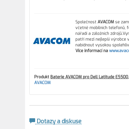
Společnost
AVACOM
se zamě
včetně mobilních telefonů, 
nářadí a záložních zdrojů.Vy
patří mezi nejlepší výrobce
nabídnout vysokou spolehlivo
Více informací na
www.avac
Produkt
Baterie AVACOM pro Dell Latitude E5500,
AVACOM
Dotazy a diskuse