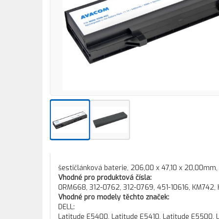
šestičlánková baterie, 206,00 x 47,10 x 20,00mm
Vhodné pro produktová čísla:
0RM668, 312-0762, 312-0769, 451-10616, KM742
Vhodné pro modely těchto značek:
DELL:
Latitude E5400, Latitude E5410, Latitude E5500, 