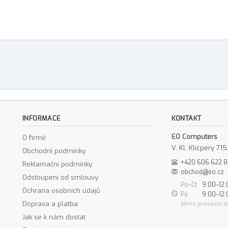
INFORMACE
KONTAKT
EO Computers
O firmě
V. Kl. Klicpery 7
Obchodní podmínky
+420 606 622 
Reklamační podmínky
obchod@eo.cz
Odstoupení od smlouvy
Po–Čt
9:00–12:
Ochrana osobních údajů
Pá
9:00–12:
Doprava a platba
Mimo provozní d
Jak se k nám dostat