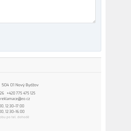
15, 504 01 Nový Bydžov
826
+420 775 475 125
reklamace@eo.cz
00, 12:30–17:00
00, 12:30–16:00
obu po tel. dohodě