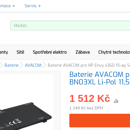
amace
Servis
enty
Sítě
Spotřební elektro
Zábava
Chytré technolo
Baterie
AVACOM
Baterie AVACOM pro HP Envy x360 15-ay S
Baterie AVACOM pr
BN03XL Li-Pol 11
1 512 Kč
1 249 Kč bez DPH