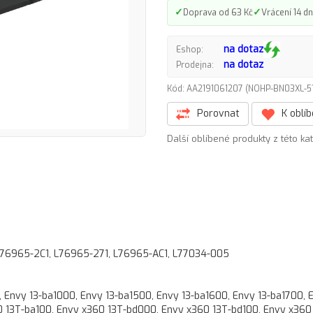
✓
✓
Doprava od 63 Kč
Vrácení 14 dn
na dotaz
Eshop:
na dotaz
Prodejna:
Kód: AA2191061207 (NOHP-BN03XL-
Porovnat
K oblí
Další oblíbené produkty z této ka
76965-2C1, L76965-271, L76965-AC1, L77034-005
 Envy 13-ba1000, Envy 13-ba1500, Envy 13-ba1600, Envy 13-ba1700, 
 13T-ba100, Envy x360 13T-bd000, Envy x360 13T-bd100, Envy x360