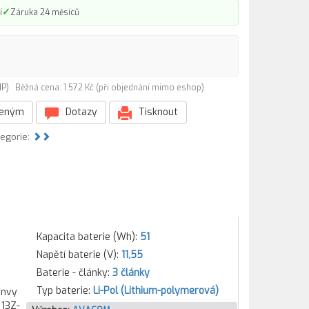
✓
í
Záruka 24 měsíců
51P)
Běžná cena: 1 572 Kč (při objednání mimo eshop)
beným
Dotazy
Tisknout
tegorie:
Kapacita baterie (Wh):
51
Napětí baterie (V):
11,55
Baterie - články:
3 články
Typ baterie:
Li-Pol (Lithium-polymerová)
Envy
 13Z-