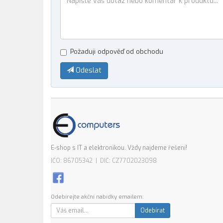
Požaduji odpověď od obchodu
Odeslat
E-shop s IT a elektronikou. Vždy najdeme řešení!
IČO: 86705342 | DIČ: CZ7702023098
Odebírejte akční nabídky emailem:
Odebírat