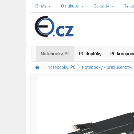
O nás
O nákupu
Doklady
Rekl
Notebooky, PC
PC doplňky
PC kompon
Notebooky, PC
Notebooky - příslušenství