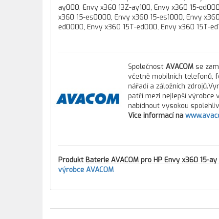
ay000, Envy x360 13Z-ay100, Envy x360 15-ed000
x360 15-es0000, Envy x360 15-es1000, Envy x360
ed0000, Envy x360 15T-ed000, Envy x360 15T-ed
Společnost
AVACOM
se zamě
včetně mobilních telefonů, 
nářadí a záložních zdrojů.Vy
patří mezi nejlepší výrobce
nabídnout vysokou spolehlivo
Více informací na
www.avac
Produkt
Baterie AVACOM pro HP Envy x360 15-ay 
výrobce AVACOM