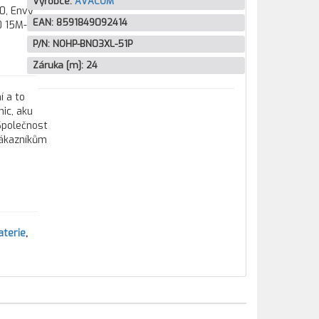
Výrobce:
AVACOM
0, Envy
EAN:
8591849092414
0 15M-
P/N:
NOHP-BN03XL-51P
Záruka [m]:
24
í a to
ic, aku
 Společnost
zákazníkům
aterie
,