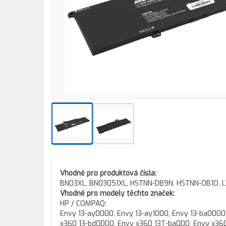
Vhodné pro produktová čísla:
BN03XL, BN03051XL, HSTNN-DB9N, HSTNN-OB1O, L
Vhodné pro modely těchto značek:
HP / COMPAQ:
Envy 13-ay0000, Envy 13-ay1000, Envy 13-ba0000,
x360 13-bd0000, Envy x360 13T-ba000, Envy x360