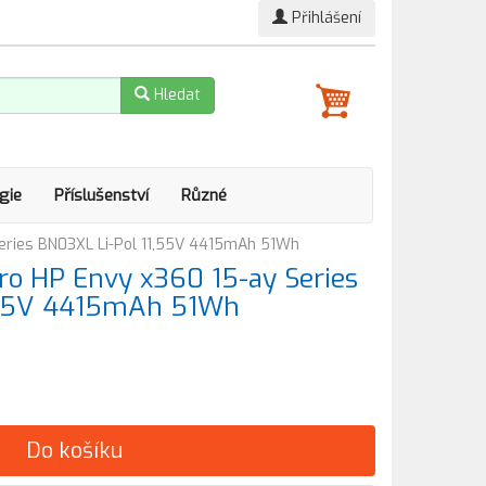
Přihlášení
Hledat
gie
Příslušenství
Různé
eries BN03XL Li-Pol 11,55V 4415mAh 51Wh
o HP Envy x360 15-ay Series
,55V 4415mAh 51Wh
Do košíku