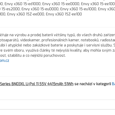
0, Envy x360 15-ed1000, Envy x360 15-ee0000, Envy x360 15-ee100
 15-es2000, Envy x360 15-eu0000, Envy x360 15-eu1000, Envy x36
100, Envy x360 15Z-ee000, Envy x360 15Z-ee100
řuje na výrobu a prodej baterií většiny typů, do všech druhů zařízen
fotoaparátů, videokamer, profesionálních kamer, notebooků, radiostan
rábí i atypické nebo zakázkové baterie a poskytuje i servisní službu.
 ve svém oboru, využívá články té nejvyšší kvality, aby mohla svým 
st, stabilitu a co nejnižší poruchovost.
om.cz
Series BN03XL Li-Pol 11,55V 4415mAh 51Wh
se nachází v kategorii
B