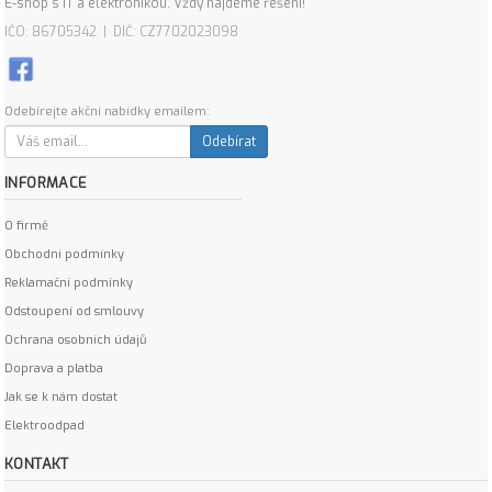
E-shop s IT a elektronikou. Vždy najdeme řešení!
IČO: 86705342 | DIČ: CZ7702023098
Odebírejte akční nabídky emailem:
Odebírat
INFORMACE
O firmě
Obchodní podmínky
Reklamační podmínky
Odstoupení od smlouvy
Ochrana osobních údajů
Doprava a platba
Jak se k nám dostat
Elektroodpad
KONTAKT