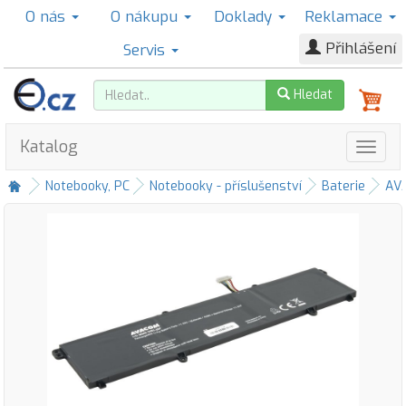
O nás
O nákupu
Doklady
Reklamace
Přihlášení
Servis
Hledat
Katalog
Notebooky, PC
Notebooky - příslušenství
Baterie
AV