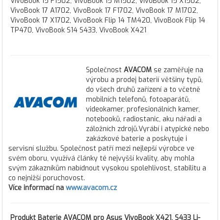
VivoBook 15 F1502, VivoBook 15 M1502, VivoBook 15 X1502,
VivoBook 17 A1702, VivoBook 17 F1702, VivoBook 17 M1702,
VivoBook 17 X1702, VivoBook Flip 14 TM420, VivoBook Flip 14
TP470, VivoBook S14 S433, VivoBook X421
Společnost
AVACOM
se zaměřuje na
výrobu a prodej baterií většiny typů,
do všech druhů zařízení a to včetně
mobilních telefonů, fotoaparátů,
videokamer, profesionálních kamer,
notebooků, radiostanic, aku nářadí a
záložních zdrojů.Vyrábí i atypické nebo
zakázkové baterie a poskytuje i
servisní službu. Společnost patří mezi nejlepší výrobce ve
svém oboru, využívá články té nejvyšší kvality, aby mohla
svým zákazníkům nabídnout vysokou spolehlivost, stabilitu a
co nejnižší poruchovost.
Více informací na
www.avacom.cz
Produkt
Baterie AVACOM pro Asus VivoBook X421, S433 Li-