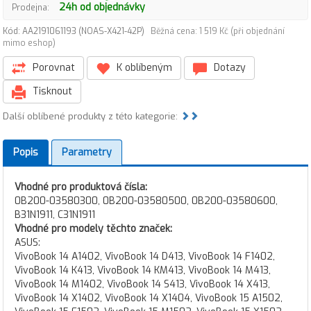
24h od objednávky
Prodejna:
Kód: AA2191061193 (NOAS-X421-42P)
Běžná cena: 1 519 Kč (při objednání
mimo eshop)
Porovnat
K oblíbeným
Dotazy
Tisknout
Další oblíbené produkty z této kategorie:
Popis
Parametry
Vhodné pro produktová čísla:
0B200-03580300, 0B200-03580500, 0B200-03580600,
B31N1911, C31N1911
Vhodné pro modely těchto značek:
ASUS:
VivoBook 14 A1402, VivoBook 14 D413, VivoBook 14 F1402,
VivoBook 14 K413, VivoBook 14 KM413, VivoBook 14 M413,
VivoBook 14 M1402, VivoBook 14 S413, VivoBook 14 X413,
VivoBook 14 X1402, VivoBook 14 X1404, VivoBook 15 A1502,