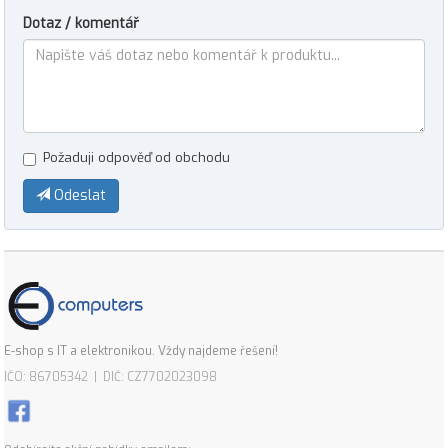
Dotaz / komentář
Požaduji odpověď od obchodu
Odeslat
E-shop s IT a elektronikou. Vždy najdeme řešení!
IČO: 86705342 | DIČ: CZ7702023098