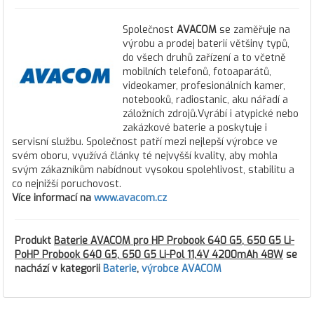
Společnost
AVACOM
se zaměřuje na
výrobu a prodej baterií většiny typů,
do všech druhů zařízení a to včetně
mobilních telefonů, fotoaparátů,
videokamer, profesionálních kamer,
notebooků, radiostanic, aku nářadí a
záložních zdrojů.Vyrábí i atypické nebo
zakázkové baterie a poskytuje i
servisní službu. Společnost patří mezi nejlepší výrobce ve
svém oboru, využívá články té nejvyšší kvality, aby mohla
svým zákazníkům nabídnout vysokou spolehlivost, stabilitu a
co nejnižší poruchovost.
Více informací na
www.avacom.cz
Produkt
Baterie AVACOM pro HP Probook 640 G5, 650 G5 Li-
PoHP Probook 640 G5, 650 G5 Li-Pol 11,4V 4200mAh 48W
se
nachází v kategorii
Baterie
,
výrobce AVACOM