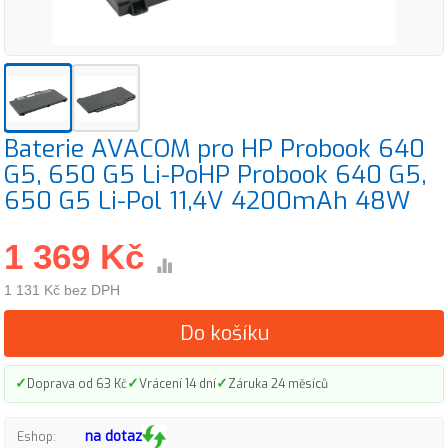
Baterie AVACOM pro HP Probook 640
G5, 650 G5 Li-PoHP Probook 640 G5,
650 G5 Li-Pol 11,4V 4200mAh 48W
1 369 Kč
1 131 Kč bez DPH
Do košíku
✓
✓
✓
Doprava od 63 Kč
Vrácení 14 dní
Záruka 24 měsíců
na dotaz
Eshop: