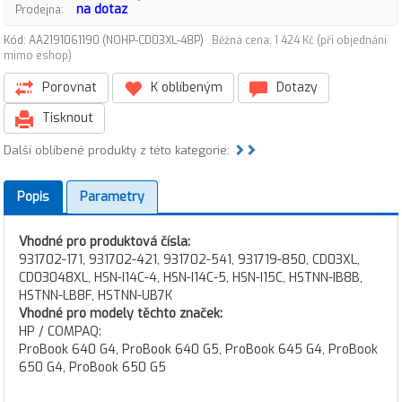
na dotaz
Prodejna:
Kód: AA2191061190 (NOHP-CD03XL-48P)
Běžná cena: 1 424 Kč (při objednání
mimo eshop)
Porovnat
K oblíbeným
Dotazy
Tisknout
Další oblíbené produkty z této kategorie:
Popis
Parametry
Vhodné pro produktová čísla:
931702-171, 931702-421, 931702-541, 931719-850, CD03XL,
CD03048XL, HSN-I14C-4, HSN-I14C-5, HSN-I15C, HSTNN-IB8B,
HSTNN-LB8F, HSTNN-UB7K
Vhodné pro modely těchto značek:
HP / COMPAQ:
ProBook 640 G4, ProBook 640 G5, ProBook 645 G4, ProBook
650 G4, ProBook 650 G5