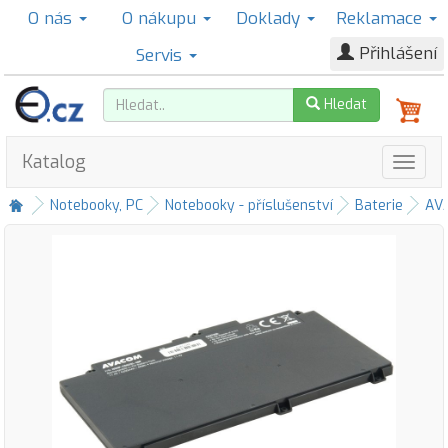
O nás
O nákupu
Doklady
Reklamace
Přihlášení
Servis
Hledat
Katalog
Notebooky, PC
Notebooky - příslušenství
Baterie
AV