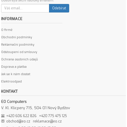
Odebírejte akční nabídky emailem:
Odebírat
INFORMACE
O firmě
Obchodní podmínky
Reklamační podmínky
Odstoupení od smlouvy
Ochrana osobních údajů
Doprava a platba
Jak se k nám dostat
Elektroodpad
KONTAKT
EO Computers
V. Kl. Klicpery 715, 504 01 Nový Bydžov
+420 606 622 826
+420 775 475 125
obchod@eo.cz
reklamace@eo.cz