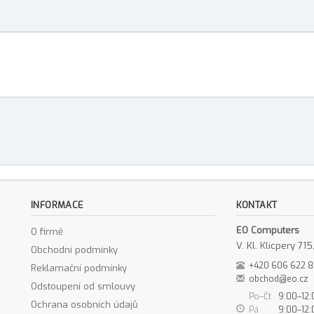
INFORMACE
KONTAKT
EO Computers
O firmě
V. Kl. Klicpery 7
Obchodní podmínky
+420 606 622 
Reklamační podmínky
obchod@eo.cz
Odstoupení od smlouvy
Po–Čt
9:00–12:
Ochrana osobních údajů
Pá
9:00–12: