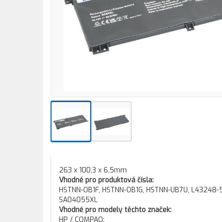
263 x 100,3 x 6,5mm
Vhodné pro produktová čísla:
HSTNN-OB1F, HSTNN-OB1G, HSTNN-UB7U, L43248-5
SA04055XL
Vhodné pro modely těchto značek:
HP / COMPAQ: