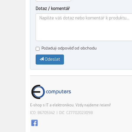
Dotaz / komentář
Požaduji odpověď od obchodu
Odeslat
E-shop s IT a elektronikou. Vždy najdeme řešení!
IČO: 86705342 | DIČ: CZ7702023098