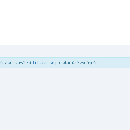
něny po schválení.
Přihlaste se
pro okamžité zveřejnění.