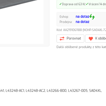
✓
✓
Doprava od 63 Kč
Vrácení 14 dn
na dotaz
Eshop:
na dotaz
Prodejna:
Kód: AA2191061188 (NOHP-SA04XL-
Porovnat
K oblí
Další oblíbené produkty z této ka
41, L43248-AC1, L43248-AC2, L43266-800, L43267-005, SA04XL,