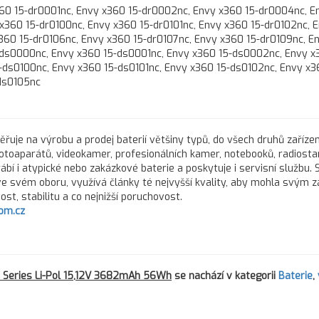
360 15-dr0001nc, Envy x360 15-dr0002nc, Envy x360 15-dr0004nc, E
x360 15-dr0100nc, Envy x360 15-dr0101nc, Envy x360 15-dr0102nc, 
360 15-dr0106nc, Envy x360 15-dr0107nc, Envy x360 15-dr0109nc, E
5-ds0000nc, Envy x360 15-ds0001nc, Envy x360 15-ds0002nc, Envy x
ds0100nc, Envy x360 15-ds0101nc, Envy x360 15-ds0102nc, Envy x3
ds0105nc
řuje na výrobu a prodej baterií většiny typů, do všech druhů zařízen
fotoaparátů, videokamer, profesionálních kamer, notebooků, radiostan
rábí i atypické nebo zakázkové baterie a poskytuje i servisní službu.
 ve svém oboru, využívá články té nejvyšší kvality, aby mohla svým 
st, stabilitu a co nejnižší poruchovost.
om.cz
 Series Li-Pol 15,12V 3682mAh 56Wh
se nachází v kategorii
Baterie
,