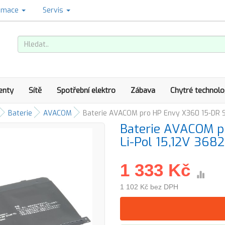
amace
Servis
enty
Sítě
Spotřební elektro
Zábava
Chytré technolo
Baterie
AVACOM
Baterie AVACOM pro HP Envy X360 15-DR S
Baterie AVACOM p
Li-Pol 15,12V 3
1 333 Kč
1 102 Kč bez DPH