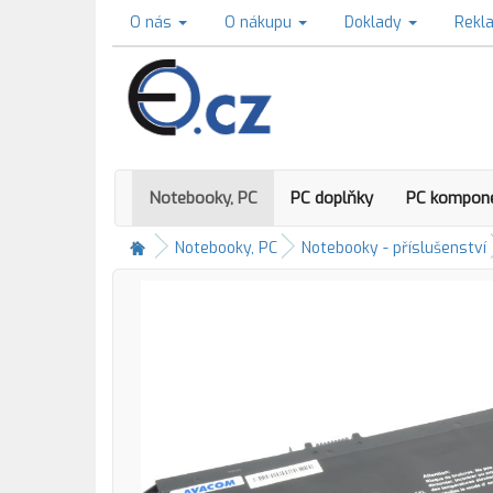
O nás
O nákupu
Doklady
Rekl
Notebooky, PC
PC doplňky
PC kompon
Notebooky, PC
Notebooky - příslušenství