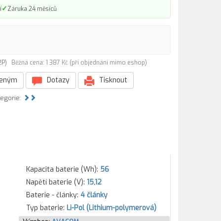
✓
í
Záruka 24 měsíců
72P)
Běžná cena: 1 387 Kč (při objednání mimo eshop)
beným
Dotazy
Tisknout
tegorie:
Kapacita baterie (Wh):
56
Napětí baterie (V):
15,12
Baterie - články:
4 články
Typ baterie:
Li-Pol (Lithium-polymerová)