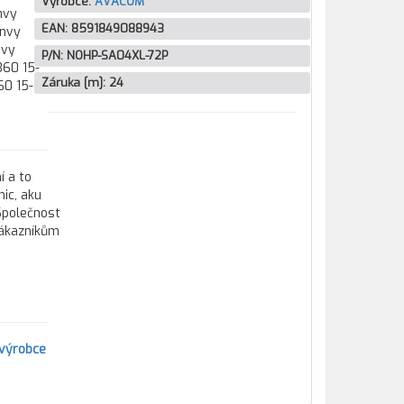
Výrobce:
AVACOM
nvy
EAN:
8591849088943
Envy
nvy
P/N:
NOHP-SA04XL-72P
360 15-
Záruka [m]:
24
60 15-
í a to
ic, aku
 Společnost
zákazníkům
výrobce