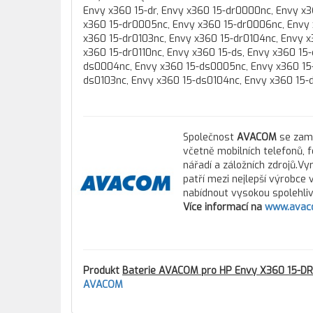
Envy x360 15-dr, Envy x360 15-dr0000nc, Envy x
x360 15-dr0005nc, Envy x360 15-dr0006nc, Envy 
x360 15-dr0103nc, Envy x360 15-dr0104nc, Envy x
x360 15-dr0110nc, Envy x360 15-ds, Envy x360 1
ds0004nc, Envy x360 15-ds0005nc, Envy x360 15-
ds0103nc, Envy x360 15-ds0104nc, Envy x360 15-
Společnost
AVACOM
se zamě
včetně mobilních telefonů, 
nářadí a záložních zdrojů.Vy
patří mezi nejlepší výrobce
nabídnout vysokou spolehlivo
Více informací na
www.avac
Produkt
Baterie AVACOM pro HP Envy X360 15-DR
AVACOM