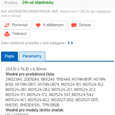
24h od objednávky
Prodejna:
Kód: AA2191061183 (NOHP-RH03XL-45P)
Běžná cena: 1 382 Kč (při objednání
mimo eshop)
Porovnat
K oblíbeným
Dotazy
Tisknout
Další oblíbené produkty z této kategorie:
Popis
Parametry
254,10 x 76,10 x 6,30mm
Vhodné pro produktová čísla:
2M023AV, 2Q010AV, 18H12AV, 191D4AV, HSTNN-IB9P, HSTNN-
IB9Q, HSTNN-OB1T, HSTNN-UB7X, M01524-1D1, M01524-1D2,
M01524-2B1, M01524-2B2, M01524-2C1, M01524-2C2,
M01524-171, M01524-172, M01524-541, M01524-542,
M01524-AC1, M01524-AC2, M02027-002, M02027-005,
RH03XL, RH03045XL, TPN-DB0B
Vhodné pro modely těchto značek: