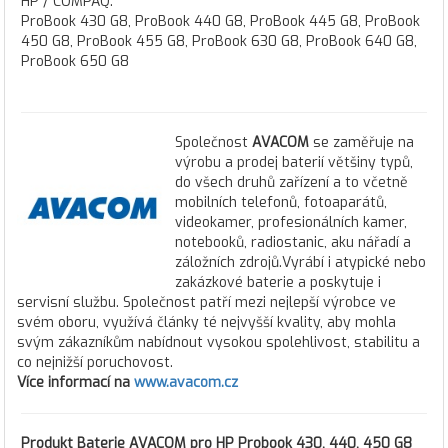
HP / COMPAQ:
ProBook 430 G8, ProBook 440 G8, ProBook 445 G8, ProBook
450 G8, ProBook 455 G8, ProBook 630 G8, ProBook 640 G8,
ProBook 650 G8
Společnost
AVACOM
se zaměřuje na
výrobu a prodej baterií většiny typů,
do všech druhů zařízení a to včetně
mobilních telefonů, fotoaparátů,
videokamer, profesionálních kamer,
notebooků, radiostanic, aku nářadí a
záložních zdrojů.Vyrábí i atypické nebo
zakázkové baterie a poskytuje i
servisní službu. Společnost patří mezi nejlepší výrobce ve
svém oboru, využívá články té nejvyšší kvality, aby mohla
svým zákazníkům nabídnout vysokou spolehlivost, stabilitu a
co nejnižší poruchovost.
Více informací na
www.avacom.cz
Produkt
Baterie AVACOM pro HP Probook 430, 440, 450 G8