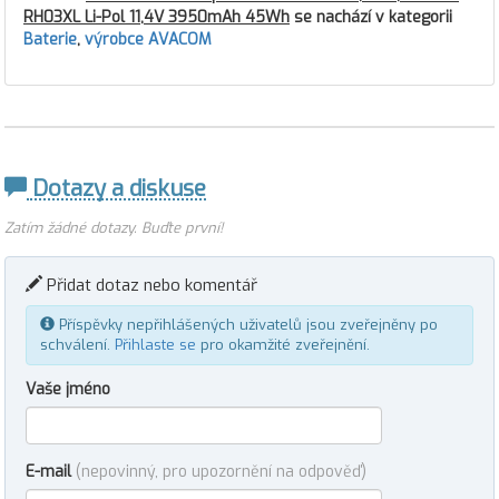
RH03XL Li-Pol 11,4V 3950mAh 45Wh
se nachází v kategorii
Baterie
,
výrobce AVACOM
Dotazy a diskuse
Zatím žádné dotazy. Buďte první!
Přidat dotaz nebo komentář
Příspěvky nepřihlášených uživatelů jsou zveřejněny po
schválení.
Přihlaste se
pro okamžité zveřejnění.
Vaše jméno
E-mail
(nepovinný, pro upozornění na odpověď)