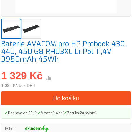
Baterie AVACOM pro HP Probook 430,
440, 450 G8 RH03XL Li-Pol 11,4V
3950mAh 45Wh
1 329 Kč
1 098 Kč bez DPH
Do košíku
✓
✓
✓
Doprava od 63 Kč
Vrácení 14 dní
Záruka 24 měsíců
skladem
Eshop: