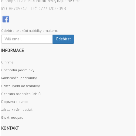
E-shop s IT a elektronikou. Vždy najdeme řešení!
IČO: 86705342 | DIČ: CZ7702023098
Odebírejte akční nabídky emailem:
Odebírat
INFORMACE
O firmě
Obchodní podmínky
Reklamační podmínky
Odstoupení od smlouvy
Ochrana osobních údajů
Doprava a platba
Jak se k nám dostat
Elektroodpad
KONTAKT