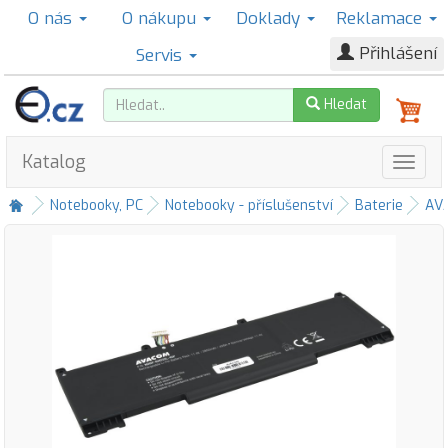
O nás
O nákupu
Doklady
Reklamace
Přihlášení
Servis
Hledat
Katalog
Notebooky, PC
Notebooky - příslušenství
Baterie
AV