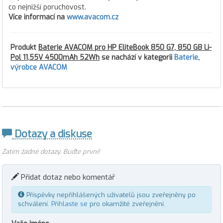
co nejnižší poruchovost.
Více informací na
www.avacom.cz
Produkt
Baterie AVACOM pro HP EliteBook 850 G7, 850 G8 Li-
Pol 11,55V 4500mAh 52Wh
se nachází v kategorii
Baterie
,
výrobce AVACOM
Dotazy a diskuse
Zatím žádné dotazy. Buďte první!
Přidat dotaz nebo komentář
Příspěvky nepřihlášených uživatelů jsou zveřejněny po
schválení.
Přihlaste se
pro okamžité zveřejnění.