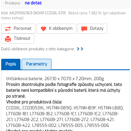
na dotaz
Prodejna:
Kód: AA2191061169 (NOHP-CC03XL-57P)
Běžná cena: 1 382 Kč (při objednání
mimo eshop)
Porovnat
K oblíbeným
Dotazy
Tisknout
Další oblíbené produkty z této kategorie:
Popis
Parametry
tříčlánková baterie, 267,10 x 70,70 x 7,20mm, 200g
Prosím zkontrolujte podle fotografie způsoby uchycení, tato
baterie není kompatibilní s původní baterií, která má úchyty
po straně.
Vhodné pro produktová čísla:
CC03XL, CC03053XL, HSTNN-DB9Q, HSTNN-IB9F, HSTNN-LB8Q,
L77608-1B1, L77608-1B2, L77608-1C1, L77608-1C2, L77608-
2C1, L77608-2C2, L77608-271, L77608-272, L77608-421,
L77608-422, L78555-002, L78555-005, L78555-006