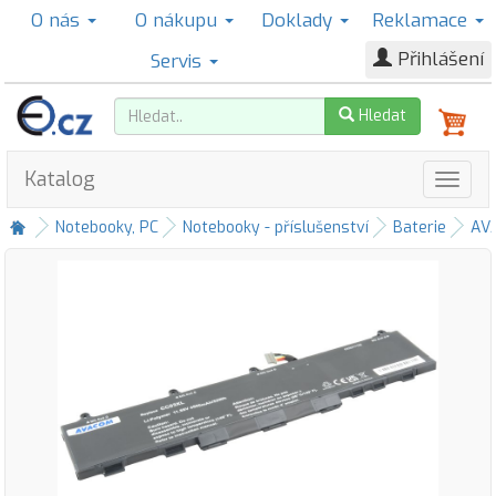
O nás
O nákupu
Doklady
Reklamace
Přihlášení
Servis
Hledat
Katalog
Notebooky, PC
Notebooky - příslušenství
Baterie
AV