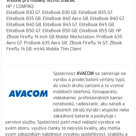
Vhodné pro modely těchto značek:
HP / COMPAQ:
EliteBook 830 G7, EliteBook 830 G8, EliteBook 835 G7,
EliteBook 835 G8, EliteBook 840 Aero G8, EliteBook 840 G7,
EliteBook 840 G8, EliteBook 845 G7, EliteBook 845 G8,
EliteBook 850 G7, EliteBook 850 G8, EliteBook 855 G8, HP
ZBook Firefly 14 inch G8 Mobile Workstation, ProBook 635
Aero G7, ProBook 635 Aero G8, ZBook Firefly 14 G7, ZBook
Firefly 14 G8, mt46 Mobile Thin Client
Společnost
AVACOM
se zaměřuje na
výrobu a prodej baterií většiny typů,
do všech druhů zařízení a to včetně
mobilních telefonů, fotoaparátů,
videokamer, profesionálních kamer,
notebooků, radiostanic, aku nářadí a
záložních zdrojů.Vyrábí i atypické nebo
zakázkové baterie a poskytuje i
servisní službu. Společnost patří mezi nejlepší výrobce ve
svém oboru, využívá články té nejvyšší kvality, aby mohla
svým zákazníkům nabídnout vysokou spolehlivost, stabilitu a