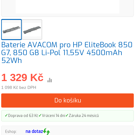
Baterie AVACOM pro HP EliteBook 850
G7, 850 G8 Li-Pol 11,55V 4500mAh
52Wh
1 329 Kč
1 098 Kč bez DPH
Do košíku
✓
✓
✓
Doprava od 63 Kč
Vrácení 14 dní
Záruka 24 měsíců
na dotaz
Eshop: