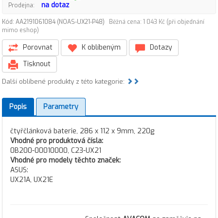
na dotaz
Prodejna:
Kód: AA2191061084 (NOAS-UX21-P48)
Běžná cena: 1 043 Kč (při objednání
mimo eshop)
Porovnat
K oblíbeným
Dotazy
Tisknout
Další oblíbené produkty z této kategorie:
Popis
Parametry
čtyřčlánková baterie, 286 x 112 x 9mm, 220g
Vhodné pro produktová čísla:
0B200-00010000, C23-UX21
Vhodné pro modely těchto značek:
ASUS:
UX21A, UX21E