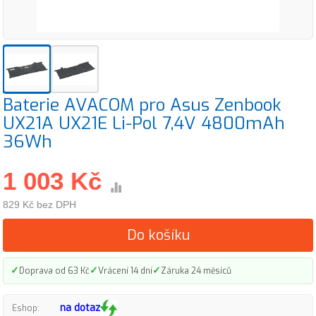
Baterie AVACOM pro Asus Zenbook
UX21A UX21E Li-Pol 7,4V 4800mAh
36Wh
1 003 Kč
829 Kč bez DPH
Do košíku
✓
✓
✓
Doprava od 63 Kč
Vrácení 14 dní
Záruka 24 měsíců
na dotaz
Eshop: