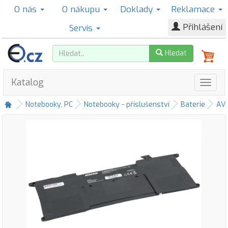
O nás
O nákupu
Doklady
Reklamace
Přihlášení
Servis
Hledat
Katalog
Notebooky, PC
Notebooky - příslušenství
Baterie
AV