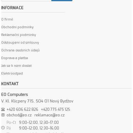
INFORMACE
O firmě
Obchodní podmínky
Reklamační podmínky
Odstoupení od smlouvy
Ochrana osobních údajů
Doprava a platba
Jak se k nám dostat
Elektroodpad
KONTAKT
EO Computers
V. Kl. Klicpery 715, 504 01 Nový Bydžov
+420 606 622 826
+420 775 475 125
obchod@eo.cz
reklamace@eo.cz
Po–Čt
9:00–12:00, 12:30–17:00
Pá
9:00–12:00, 12:30–16:00