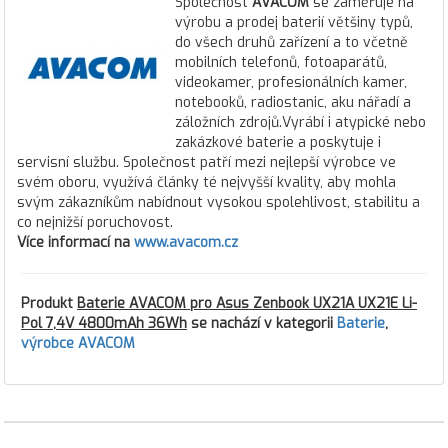
Společnost
AVACOM
se zaměřuje na
výrobu a prodej baterií většiny typů,
do všech druhů zařízení a to včetně
mobilních telefonů, fotoaparátů,
videokamer, profesionálních kamer,
notebooků, radiostanic, aku nářadí a
záložních zdrojů.Vyrábí i atypické nebo
zakázkové baterie a poskytuje i
servisní službu. Společnost patří mezi nejlepší výrobce ve
svém oboru, využívá články té nejvyšší kvality, aby mohla
svým zákazníkům nabídnout vysokou spolehlivost, stabilitu a
co nejnižší poruchovost.
Více informací na
www.avacom.cz
Produkt
Baterie AVACOM pro Asus Zenbook UX21A UX21E Li-
Pol 7,4V 4800mAh 36Wh
se nachází v kategorii
Baterie
,
výrobce AVACOM