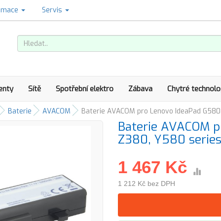
amace
Servis
enty
Sítě
Spotřební elektro
Zábava
Chytré technolo
Baterie
AVACOM
Baterie AVACOM pro Lenovo IdeaPad G580, 
Baterie AVACOM p
Z380, Y580 series
1 467 Kč
1 212 Kč bez DPH