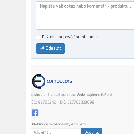
Požaduji odpověď od obchodu
Odeslat
E-shop s IT a elektronikou. Vždy najdeme řešení!
IČO: 86705342 | DIČ: CZ7702023098
Odebírejte akční nabídky emailem:
Odebírat