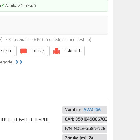
✓
í
Záruka 24 měsíců
26)
Běžná cena: 1 526 Kč (při objednání mimo eshop)
beným
Dotazy
Tisknout
tegorie:
Výrobce:
AVACOM
EAN:
8591849086703
1, L11L6F01, L11L6R01,
P/N:
NOLE-G58N-N26
Záruka [m]:
24