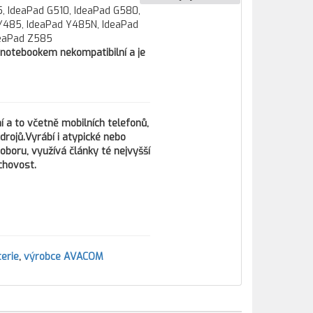
, IdeaPad G510, IdeaPad G580,
Y485, IdeaPad Y485N, IdeaPad
deaPad Z585
 notebookem nekompatibilní a je
í a to včetně mobilních telefonů,
drojů.Vyrábí i atypické nebo
oboru, využívá články té nejvyšší
chovost.
erie
,
výrobce AVACOM