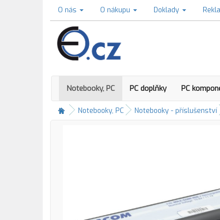
O nás
O nákupu
Doklady
Rekl
Notebooky, PC
PC doplňky
PC kompon
Notebooky, PC
Notebooky - příslušenství