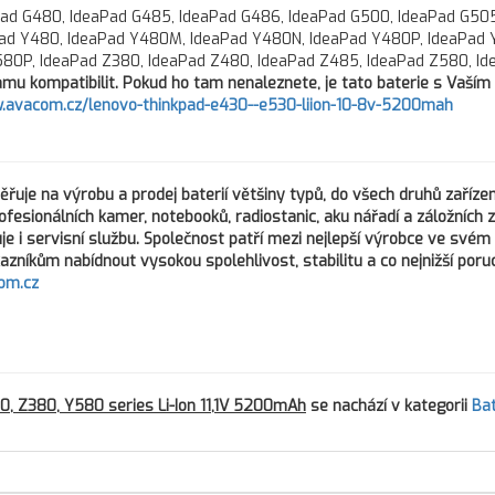
Pad G480, IdeaPad G485, IdeaPad G486, IdeaPad G500, IdeaPad G505
Pad Y480, IdeaPad Y480M, IdeaPad Y480N, IdeaPad Y480P, IdeaPad 
580P, IdeaPad Z380, IdeaPad Z480, IdeaPad Z485, IdeaPad Z580, I
u kompatibilit. Pokud ho tam nenaleznete, je tato baterie s Vaším
w.avacom.cz/lenovo-thinkpad-e430--e530-liion-10-8v-5200mah
řuje na výrobu a prodej baterií většiny typů, do všech druhů zařízen
fesionálních kamer, notebooků, radiostanic, aku nářadí a záložních z
e i servisní službu. Společnost patří mezi nejlepší výrobce ve svém 
azníkům nabídnout vysokou spolehlivost, stabilitu a co nejnižší poru
om.cz
, Z380, Y580 series Li-Ion 11,1V 5200mAh
se nachází v kategorii
Bat