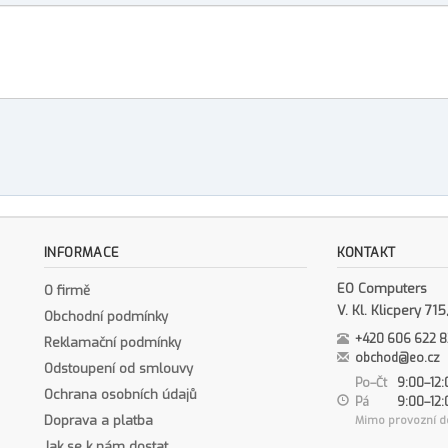
INFORMACE
KONTAKT
EO Computers
O firmě
V. Kl. Klicpery 7
Obchodní podmínky
+420 606 622 
Reklamační podmínky
obchod@eo.cz
Odstoupení od smlouvy
Po–Čt
9:00–12:
Ochrana osobních údajů
Pá
9:00–12:
Doprava a platba
Mimo provozní d
Jak se k nám dostat