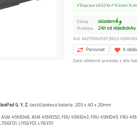
✓
✓
Doprava od 63 Kč
Vrácení 14 dn
skladem
Eshop:
24h od objednávky
Prodejna:
Kód: AA2191060920 (NOLE-G58N-N
Porovnat
K oblí
Další oblíbené produkty z této ka
deaPad G, Y, Z.
šestičlánková baterie, 203 x 40 x 20mm
 ASM 45N1048, ASM 45N1050, FRU 45N1043, FRU 45N1049, FRU 45N105
L11S6F01, L11S6Y01, L116Y01