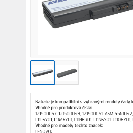
Baterie je kompatibilní s vybranými modely řady I
Vhodné pro produktová čísla:
121500047, 121500049, 121500051, ASM 45N1042,
L11L6Y01, L11M6Y01, L11N6R01, L11N6Y01, L11O6Y01, 
Vhodné pro modely těchto značek:
LENOVO: