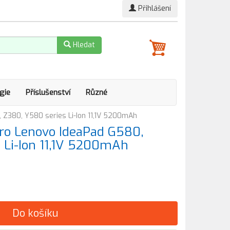
Přihlášení
Hledat
gie
Příslušenství
Různé
Z380, Y580 series Li-Ion 11,1V 5200mAh
ro Lenovo IdeaPad G580,
 Li-Ion 11,1V 5200mAh
Do košíku