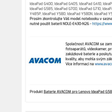
IdeaPad G400, IdeaPad G405, IdeaPad G410, Idea
IdeaPad G585, IdeaPad G700, IdeaPad G710, Idea
Y485P, IdeaPad Y580, IdeaPad Y580N, IdeaPad Y
Prosím zkontrolujte Váš model notebooku v seznam
nutné použít baterii NOLE-E430-N26 -
https://ww
Společnost
AVACOM
se zamě
fotoaparátů, videokamer, pro
zakázkové baterie a poskytuj
kvality, aby mohla svým zák
Více informací na
www.avac
Produkt
Baterie AVACOM pro Lenovo IdeaPad G580