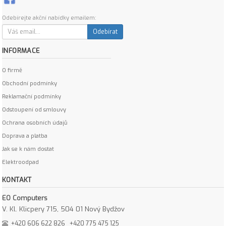
Odebírejte akční nabídky emailem:
Odebírat
INFORMACE
O firmě
Obchodní podmínky
Reklamační podmínky
Odstoupení od smlouvy
Ochrana osobních údajů
Doprava a platba
Jak se k nám dostat
Elektroodpad
KONTAKT
EO Computers
V. Kl. Klicpery 715, 504 01 Nový Bydžov
+420 606 622 826
+420 775 475 125