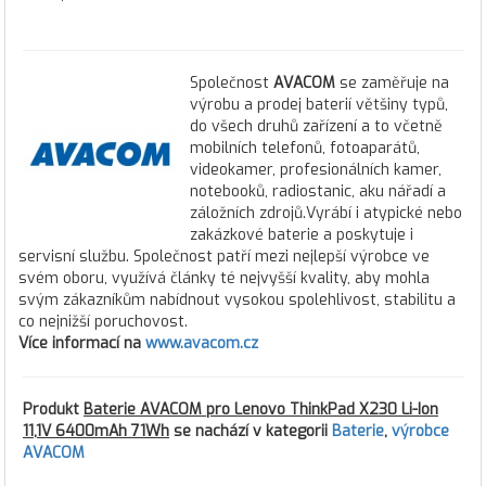
Společnost
AVACOM
se zaměřuje na
výrobu a prodej baterií většiny typů,
do všech druhů zařízení a to včetně
mobilních telefonů, fotoaparátů,
videokamer, profesionálních kamer,
notebooků, radiostanic, aku nářadí a
záložních zdrojů.Vyrábí i atypické nebo
zakázkové baterie a poskytuje i
servisní službu. Společnost patří mezi nejlepší výrobce ve
svém oboru, využívá články té nejvyšší kvality, aby mohla
svým zákazníkům nabídnout vysokou spolehlivost, stabilitu a
co nejnižší poruchovost.
Více informací na
www.avacom.cz
Produkt
Baterie AVACOM pro Lenovo ThinkPad X230 Li-Ion
11,1V 6400mAh 71Wh
se nachází v kategorii
Baterie
,
výrobce
AVACOM