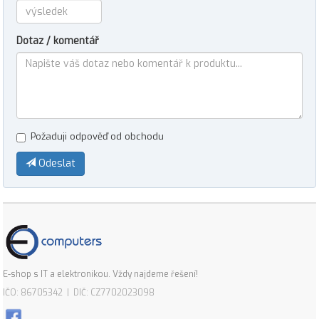
Dotaz / komentář
Požaduji odpověď od obchodu
Odeslat
E-shop s IT a elektronikou. Vždy najdeme řešení!
IČO: 86705342 | DIČ: CZ7702023098