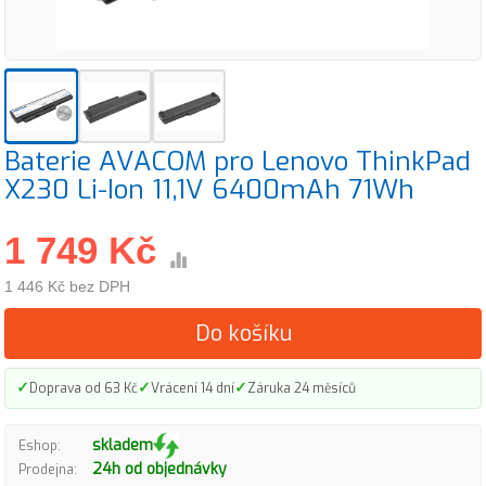
Baterie AVACOM pro Lenovo ThinkPad
X230 Li-Ion 11,1V 6400mAh 71Wh
1 749 Kč
1 446 Kč bez DPH
Do košíku
✓
✓
✓
Doprava od 63 Kč
Vrácení 14 dní
Záruka 24 měsíců
skladem
Eshop:
24h od objednávky
Prodejna: