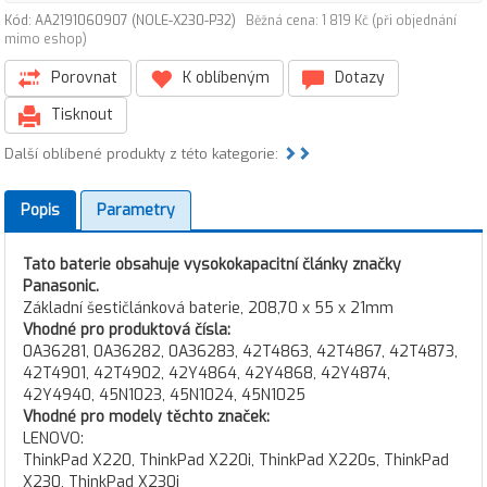
Kód: AA2191060907 (NOLE-X230-P32)
Běžná cena: 1 819 Kč (při objednání
mimo eshop)
Porovnat
K oblíbeným
Dotazy
Tisknout
Další oblíbené produkty z této kategorie:
Popis
Parametry
Tato baterie obsahuje vysokokapacitní články značky
Panasonic.
Základní šestičlánková baterie, 208,70 x 55 x 21mm
Vhodné pro produktová čísla:
0A36281, 0A36282, 0A36283, 42T4863, 42T4867, 42T4873,
42T4901, 42T4902, 42Y4864, 42Y4868, 42Y4874,
42Y4940, 45N1023, 45N1024, 45N1025
Vhodné pro modely těchto značek:
LENOVO:
ThinkPad X220, ThinkPad X220i, ThinkPad X220s, ThinkPad
X230, ThinkPad X230i