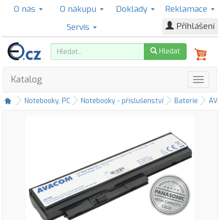
O nás
O nákupu
Doklady
Reklamace
Přihlášení
Servis
Hledat
Katalog
Notebooky, PC
Notebooky - příslušenství
Baterie
AV