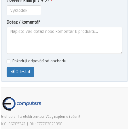
Ověření: Kolik je 7 + 2?
*
Dotaz / komentář
Požaduji odpověď od obchodu
Odeslat
E-shop s IT a elektronikou. Vždy najdeme řešení!
IČO: 86705342 | DIČ: CZ7702023098