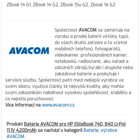
ZBook 14 G1, ZBook 14 G2, ZBook 15u G2, Zbook 14 G2
Společnost
AVACOM
se zaměřuje na
výrobu a prodej baterií většiny typů,
do všech druhů zařízení a to včetně
mobilních telefonů, fotoaparátů,
videokamer, profesionálních kamer,
notebooků, radiostanic, aku nářadí a
záložních zdrojů.Vyrábí i atypické nebo
zakázkové baterie a poskytuje i
servisní službu. Společnost patří mezi nejlepší výrobce ve
svém oboru, využívá články té nejvyšší kvality, aby mohla
svým zákazníkům nabídnout vysokou spolehlivost, stabilitu a
co nejnižší poruchovost.
Více informací na
www.avacom.cz
Produkt
Baterie AVACOM pro HP EliteBook 740, 840 Li-Pol
11,1V 4200mAh
se nachází v kategorii
Baterie
,
výrobce
AVACOM