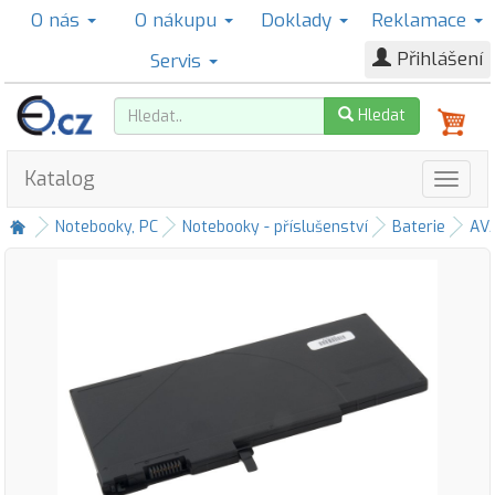
O nás
O nákupu
Doklady
Reklamace
Přihlášení
Servis
Hledat
Katalog
Notebooky, PC
Notebooky - příslušenství
Baterie
AV