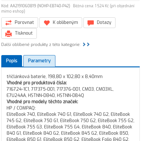
Kód: AA2191060819 (NOHP-EB740-P42)
Běžná cena: 1 524 Kč (při objednání
mimo eshop)
Porovnat
K oblíbeným
Dotazy
Tisknout
Další oblíbené produkty z této kategorie:
Popis
Parametry
tříčlánková baterie, 198,80 x 102,80 x 8,40mm
Vhodné pro produktová čísla:
716724-1C1, 717375-001, 717376-001, CM03, CM03XL,
E7U24AA, HSTNN-D840, HSTNN-DB4Q
Vhodné pro modely těchto značek:
HP / COMPAQ:
EliteBook 740, EliteBook 740 G1, EliteBook 740 G2, EliteBook
745 G2, EliteBook 750 G1, EliteBook 750 G2, EliteBook 755 G2,
EliteBook 755 G3, EliteBook 755 G4, EliteBook 840, EliteBook
840 G1, EliteBook 840 G2, EliteBook 845 G2, EliteBook 850,
EliteBook 850 G1, EliteBook 850 G2, EliteBook Folio 840 G2,