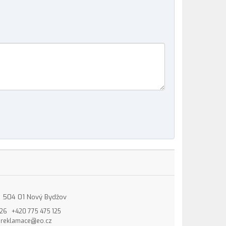
15, 504 01 Nový Bydžov
826
+420 775 475 125
reklamace@eo.cz