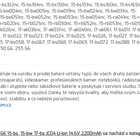
bs102nc, 15-bs104nc, 15-bs150nc, 15-bs151nc, 15-bs160nc, 15-bs165n
15-bw004nc, 15-bw005nc, 15-bw019nc, 15-bw024nc, 15-bw031nc, 15-
5-bw051nc, 15-bw052nc, 15-bw053nc, 15-bw054nc, 15-ra041nc, 15-
15-rb020nc, 15-rb025nc, 15-rb050nc, 15-rb052nc, 15-rb053nc, 15-rb05
k026nc, 17-ak036nc, 17-ak037nc, 17-ak040nc, 17-ak061, 17-bs011, 17-
0, 17-bs022, 17-bs023, 17-bs024, 17-bs025, 17-bs026, 17-bs027, 17-bs
5, 17-bs058, 17-bs067, 17-bs068, 17-bs069, 17-bs072, 17-bs088, 17-
 250 G6, 255 G6
řuje na výrobu a prodej baterií většiny typů, do všech druhů zařízen
fotoaparátů, videokamer, profesionálních kamer, notebooků, radiostan
rábí i atypické nebo zakázkové baterie a poskytuje i servisní službu.
 ve svém oboru, využívá články té nejvyšší kvality, aby mohla svým 
st, stabilitu a co nejnižší poruchovost.
om.cz
6 15-bs, 15-bw, 17-bs JC04 Li-Ion 14,6V 2200mAh
se nachází v kateg