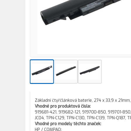
Základní čtyřčlánková baterie, 274 x 33,9 x 21mm
Vhodné pro produktová čísla:
919681-421, 919682-121, 919700-850, 919701-85
JC04, TPN-C129, TPN-C130, TPN-C139, TPN-Q187,
Vhodné pro modely těchto značek:
HP / COMPAQ: