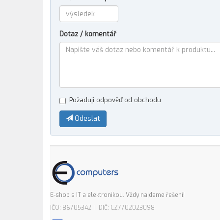
Dotaz / komentář
Požaduji odpověď od obchodu
Odeslat
E-shop s IT a elektronikou. Vždy najdeme řešení!
IČO: 86705342 | DIČ: CZ7702023098