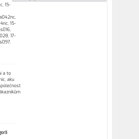
c, 15-
ra042nc,
4nc, 15-
bs016,
028, 17-
bs097,
í a to
ic, aku
 Společnost
zákazníkům
orii