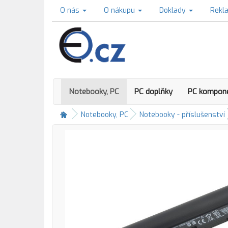
O nás
O nákupu
Doklady
Rekl
Notebooky, PC
PC doplňky
PC kompon
Notebooky, PC
Notebooky - příslušenství