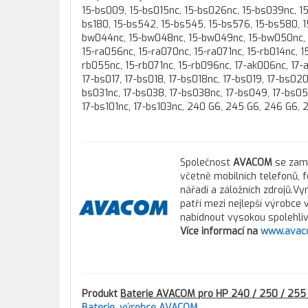
15-bs009, 15-bs015nc, 15-bs026nc, 15-bs039nc, 15-
bs180, 15-bs542, 15-bs545, 15-bs576, 15-bs580, 
bw044nc, 15-bw048nc, 15-bw049nc, 15-bw050nc, 1
15-ra056nc, 15-ra070nc, 15-ra071nc, 15-rb014nc, 
rb055nc, 15-rb071nc, 15-rb096nc, 17-ak006nc, 17-a
17-bs017, 17-bs018, 17-bs018nc, 17-bs019, 17-bs02
bs031nc, 17-bs038, 17-bs038nc, 17-bs049, 17-bs05
17-bs101nc, 17-bs103nc, 240 G6, 245 G6, 246 G6,
Společnost
AVACOM
se zamě
včetně mobilních telefonů, 
nářadí a záložních zdrojů.Vy
patří mezi nejlepší výrobce
nabídnout vysokou spolehlivo
Více informací na
www.avac
Produkt
Baterie AVACOM pro HP 240 / 250 / 255 G
Baterie
,
výrobce AVACOM