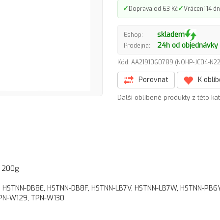
✓
✓
Doprava od 63 Kč
Vrácení 14 dn
skladem
Eshop:
24h od objednávky
Prodejna:
Kód: AA2191060789 (NOHP-JC04-N
Porovnat
K oblí
Další oblíbené produkty z této ka
, 200g
0, HSTNN-DB8E, HSTNN-DB8F, HSTNN-LB7V, HSTNN-LB7W, HSTNN-PB6Y,
 TPN-W129, TPN-W130