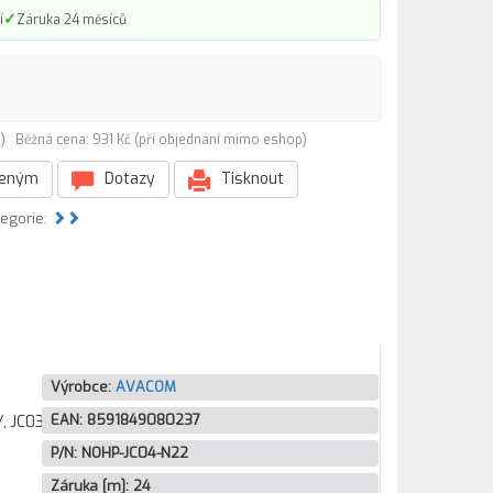
✓
í
Záruka 24 měsíců
22)
Běžná cena: 931 Kč (při objednání mimo eshop)
beným
Dotazy
Tisknout
tegorie:
Výrobce:
AVACOM
EAN:
8591849080237
 JC03,
P/N:
NOHP-JC04-N22
Záruka [m]:
24