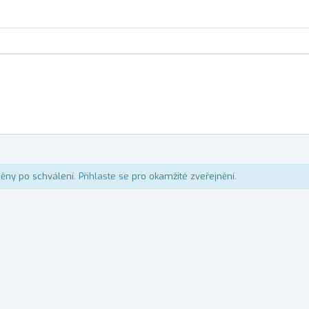
něny po schválení.
Přihlaste se
pro okamžité zveřejnění.