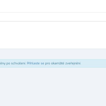
něny po schválení.
Přihlaste se
pro okamžité zveřejnění.