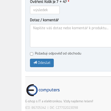
Ověření: Kolik je 7 + 4?
*
Dotaz / komentář
Požaduji odpověď od obchodu
Odeslat
E-shop s IT a elektronikou. Vždy najdeme řešení!
IČO: 86705342 | DIČ: CZ7702023098