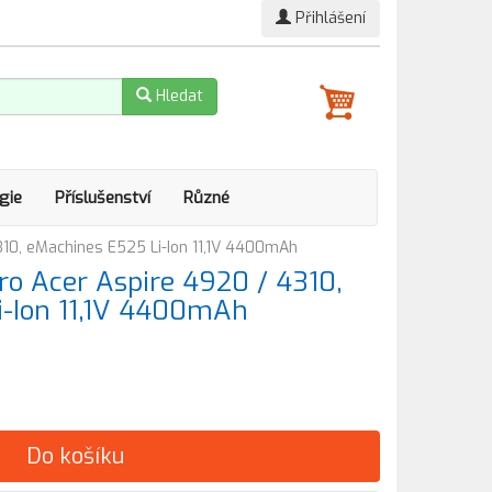
Přihlášení
Hledat
gie
Příslušenství
Různé
10, eMachines E525 Li-Ion 11,1V 4400mAh
o Acer Aspire 4920 / 4310,
i-Ion 11,1V 4400mAh
Do košíku