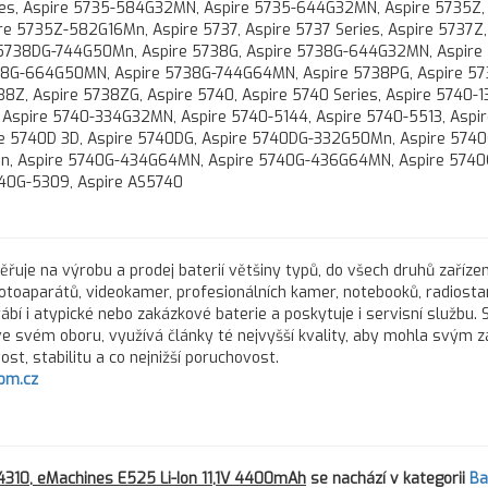
es, Aspire 5735-584G32MN, Aspire 5735-644G32MN, Aspire 5735Z, 
5735Z-582G16Mn, Aspire 5737, Aspire 5737 Series, Aspire 5737Z,
re 5738DG-744G50Mn, Aspire 5738G, Aspire 5738G-644G32MN, Aspire
8G-664G50MN, Aspire 5738G-744G64MN, Aspire 5738PG, Aspire 5
, Aspire 5738ZG, Aspire 5740, Aspire 5740 Series, Aspire 5740-13
F, Aspire 5740-334G32MN, Aspire 5740-5144, Aspire 5740-5513, Aspi
re 5740D 3D, Aspire 5740DG, Aspire 5740DG-332G50Mn, Aspire 5740
n, Aspire 5740G-434G64MN, Aspire 5740G-436G64MN, Aspire 5740
40G-5309, Aspire AS5740
řuje na výrobu a prodej baterií většiny typů, do všech druhů zařízen
fotoaparátů, videokamer, profesionálních kamer, notebooků, radiostan
rábí i atypické nebo zakázkové baterie a poskytuje i servisní službu.
 ve svém oboru, využívá články té nejvyšší kvality, aby mohla svým 
st, stabilitu a co nejnižší poruchovost.
om.cz
4310, eMachines E525 Li-Ion 11,1V 4400mAh
se nachází v kategorii
Ba