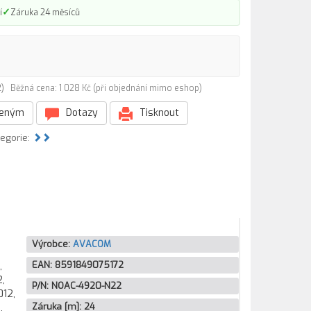
✓
í
Záruka 24 měsíců
22)
Běžná cena: 1 028 Kč (při objednání mimo eshop)
beným
Dotazy
Tisknout
tegorie:
Výrobce:
AVACOM
EAN:
8591849075172
,
,
P/N:
NOAC-4920-N22
012,
Záruka [m]:
24
,