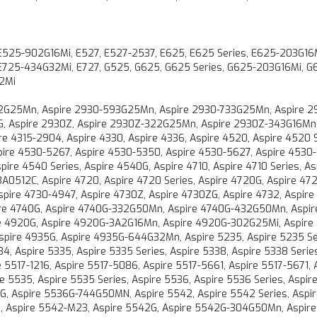
E525-902G16Mi, E527, E527-2537, E625, E625 Series, E625-203G16M
E725-434G32Mi, E727, G525, G625, G625 Series, G625-203G16Mi, G
2Mi
582G25Mn, Aspire 2930-593G25Mn, Aspire 2930-733G25Mn, Aspire 2
, Aspire 2930Z, Aspire 2930Z-322G25Mn, Aspire 2930Z-343G16Mn,
ire 4315-2904, Aspire 4330, Aspire 4336, Aspire 4520, Aspire 4520 S
spire 4530-5267, Aspire 4530-5350, Aspire 4530-5627, Aspire 4530
ire 4540 Series, Aspire 4540G, Aspire 4710, Aspire 4710 Series, As
3A0512C, Aspire 4720, Aspire 4720 Series, Aspire 4720G, Aspire 47
spire 4730-4947, Aspire 4730Z, Aspire 4730ZG, Aspire 4732, Aspire
pire 4740G, Aspire 4740G-332G50Mn, Aspire 4740G-432G50Mn, Aspir
re 4920G, Aspire 4920G-3A2G16Mn, Aspire 4920G-302G25Mi, Aspire
Aspire 4935G, Aspire 4935G-644G32Mn, Aspire 5235, Aspire 5235 Se
4, Aspire 5335, Aspire 5335 Series, Aspire 5338, Aspire 5338 Serie
e 5517-1216, Aspire 5517-5086, Aspire 5517-5661, Aspire 5517-5671, 
 5535, Aspire 5535 Series, Aspire 5536, Aspire 5536 Series, Aspir
 Aspire 5536G-744G50MN, Aspire 5542, Aspire 5542 Series, Aspi
, Aspire 5542-M23, Aspire 5542G, Aspire 5542G-304G50Mn, Aspire