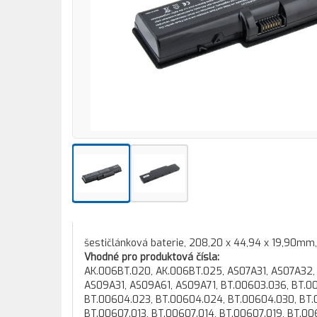
šestičlánková baterie, 208,20 x 44,94 x 19,90mm
Vhodné pro produktová čísla:
AK.006BT.020, AK.006BT.025, AS07A31, AS07A32,
AS09A31, AS09A61, AS09A71, BT.00603.036, BT.00
BT.00604.023, BT.00604.024, BT.00604.030, BT.
BT.00607.013, BT.00607.014, BT.00607.019, BT.0