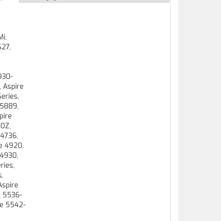
i,
627,
930-
 Aspire
eries,
-5889,
pire
20Z,
 4736,
e 4920,
 4930,
ries,
s,
Aspire
e 5536-
re 5542-