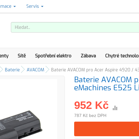
amace
Servis
enty
Sítě
Spotřební elektro
Zábava
Chytré technolo
Baterie
AVACOM
Baterie AVACOM pro Acer Aspire 4920 / 43
Baterie AVACOM pr
eMachines E525 L
952 Kč
787 Kč bez DPH