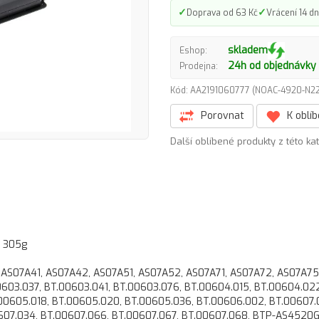
✓
✓
Doprava od 63 Kč
Vrácení 14 dn
skladem
Eshop:
24h od objednávky
Prodejna:
Kód: AA2191060777 (NOAC-4920-N
Porovnat
K oblí
Další oblíbené produkty z této ka
, 305g
 AS07A41, AS07A42, AS07A51, AS07A52, AS07A71, AS07A72, AS07A75
603.037, BT.00603.041, BT.00603.076, BT.00604.015, BT.00604.022
00605.018, BT.00605.020, BT.00605.036, BT.00606.002, BT.00607.
0607.034, BT.00607.066, BT.00607.067, BT.00607.068, BTP-AS4520G