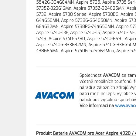
5542G-304G64MN, Aspire 5735, Aspire 5735 Seri
5735Z-323G16Mn, Aspire 5735Z-324G25MN, Aspire 
5738, Aspire 5738 Series, Aspire 5738DG, Aspi
644G50MN, Aspire 5738G-654G50MN, Aspire 573
664G32MN, Aspire 5738PG-744G50MN, Aspire 5738Z
Aspire 5740-13F, Aspire 5740-15, Aspire 5740-15
5749, Aspire 5740-5780, Aspire 5740-6491, Aspi
Aspire 5740G-333G32MN, Aspire 5740G-336G50M
438G64MN, Aspire 5740G-524G64Mnb, Aspire 57
Společnost
AVACOM
se zamě
včetně mobilních telefonů, 
nářadí a záložních zdrojů.Vy
patří mezi nejlepší výrobce
nabídnout vysokou spolehlivo
Více informací na
www.avac
Produkt
Baterie AVACOM pro Acer Aspire 4920 / 