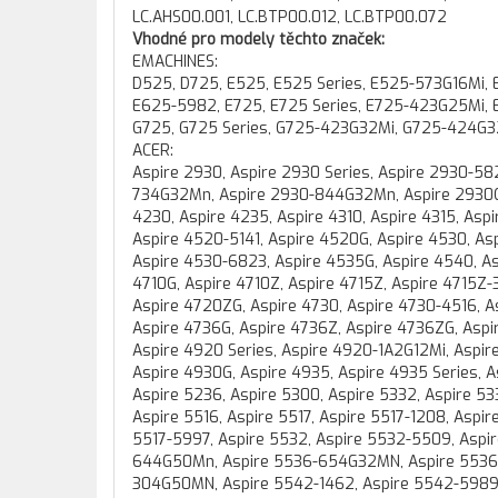
LC.AHS00.001, LC.BTP00.012, LC.BTP00.072
Vhodné pro modely těchto značek:
EMACHINES:
D525, D725, E525, E525 Series, E525-573G16Mi, 
E625-5982, E725, E725 Series, E725-423G25Mi, 
G725, G725 Series, G725-423G32Mi, G725-424G3
ACER:
Aspire 2930, Aspire 2930 Series, Aspire 2930-
734G32Mn, Aspire 2930-844G32Mn, Aspire 2930G
4230, Aspire 4235, Aspire 4310, Aspire 4315, Asp
Aspire 4520-5141, Aspire 4520G, Aspire 4530, A
Aspire 4530-6823, Aspire 4535G, Aspire 4540, Asp
4710G, Aspire 4710Z, Aspire 4715Z, Aspire 4715Z-
Aspire 4720ZG, Aspire 4730, Aspire 4730-4516, A
Aspire 4736G, Aspire 4736Z, Aspire 4736ZG, As
Aspire 4920 Series, Aspire 4920-1A2G12Mi, Aspi
Aspire 4930G, Aspire 4935, Aspire 4935 Series, 
Aspire 5236, Aspire 5300, Aspire 5332, Aspire 533
Aspire 5516, Aspire 5517, Aspire 5517-1208, Aspir
5517-5997, Aspire 5532, Aspire 5532-5509, Aspire
644G50Mn, Aspire 5536-654G32MN, Aspire 5536G,
304G50MN, Aspire 5542-1462, Aspire 5542-5989