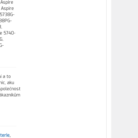
Aspire
 Aspire
 5738G-
738PG-
,
re 5740-
G,
G-
í a to
ic, aku
 Společnost
zákazníkům
terie
,