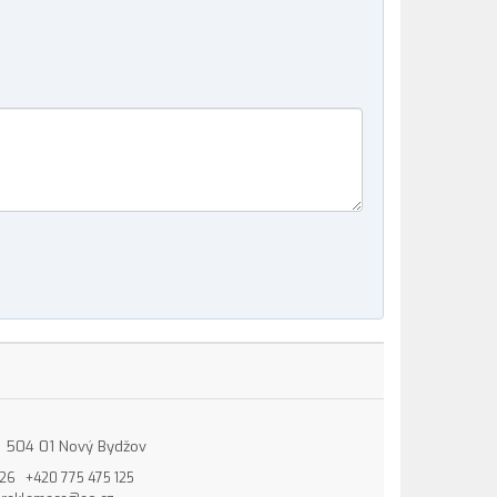
15, 504 01 Nový Bydžov
826
+420 775 475 125