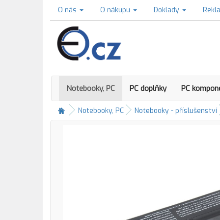
O nás
O nákupu
Doklady
Rekl
Notebooky, PC
PC doplňky
PC kompon
Notebooky, PC
Notebooky - příslušenství