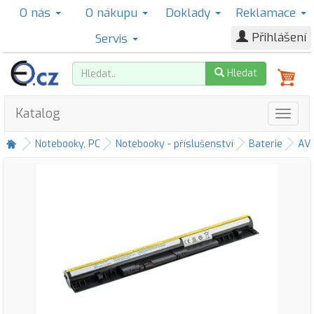
O nás
O nákupu
Doklady
Reklamace
Přihlášení
Servis
Hledat
Katalog
Notebooky, PC
Notebooky - příslušenství
Baterie
AV