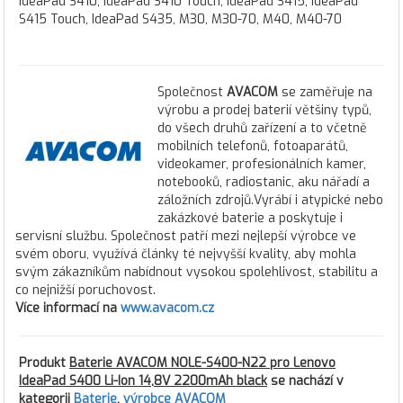
IdeaPad S410, IdeaPad S410 Touch, IdeaPad S415, IdeaPad
S415 Touch, IdeaPad S435, M30, M30-70, M40, M40-70
Společnost
AVACOM
se zaměřuje na
výrobu a prodej baterií většiny typů,
do všech druhů zařízení a to včetně
mobilních telefonů, fotoaparátů,
videokamer, profesionálních kamer,
notebooků, radiostanic, aku nářadí a
záložních zdrojů.Vyrábí i atypické nebo
zakázkové baterie a poskytuje i
servisní službu. Společnost patří mezi nejlepší výrobce ve
svém oboru, využívá články té nejvyšší kvality, aby mohla
svým zákazníkům nabídnout vysokou spolehlivost, stabilitu a
co nejnižší poruchovost.
Více informací na
www.avacom.cz
Produkt
Baterie AVACOM NOLE-S400-N22 pro Lenovo
IdeaPad S400 Li-Ion 14,8V 2200mAh black
se nachází v
kategorii
Baterie
,
výrobce AVACOM