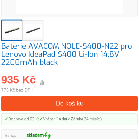
Baterie AVACOM NOLE-S400-N22 pro
Lenovo IdeaPad S400 Li-Ion 14,8V
2200mAh black
935 Kč
773 Kč bez DPH
Do košíku
✓
✓
✓
Doprava od 63 Kč
Vrácení 14 dní
Záruka 24 měsíců
skladem
Eshop: