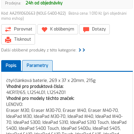
24h od objednávky
Prodejna:
Kód: AA2191060663 (NOLE-S400-N22)
Běžná cena: 1 010 Kč (při objednání
mimo eshop)
Porovnat
K oblíbeným
Dotazy
Tisknout
Další oblíbené produkty z této kategorie:
Popis
Parametry
čtyřčlánková baterie, 269 x 37 x 20mm, 215g
Vhodné pro produktová čísla:
4ICR17/65, L12S4L01, L12S4Z01
Vhodné pro modely těchto značek:
LENOVO:
Eraser M30, Eraser M30-70, Eraser M40, Eraser M40-70,
IdeaPad M30, IdeaPad M30-70, IdeaPad M40, IdeaPad M40-
70, IdeaPad S300, IdeaPad S310, IdeaPad S310 Touch, IdeaPad
S400, IdeaPad S400 Touch, IdeaPad S400u, IdeaPad S405,