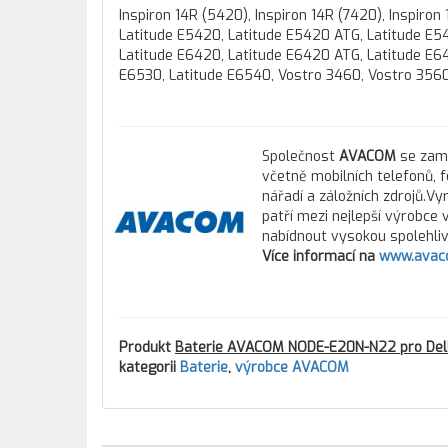
Inspiron 14R (5420), Inspiron 14R (7420), Inspiron
Latitude E5420, Latitude E5420 ATG, Latitude E5
Latitude E6420, Latitude E6420 ATG, Latitude E6
E6530, Latitude E6540, Vostro 3460, Vostro 356
Společnost
AVACOM
se zamě
včetně mobilních telefonů, 
nářadí a záložních zdrojů.Vy
patří mezi nejlepší výrobce
nabídnout vysokou spolehlivo
Více informací na
www.avac
Produkt
Baterie AVACOM NODE-E20N-N22 pro Dell L
kategorii
Baterie
,
výrobce AVACOM