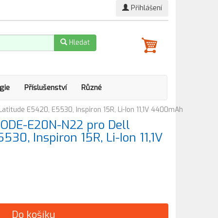
Přihlášení
Hledat
gie
Příslušenství
Různé
titude E5420, E5530, Inspiron 15R, Li-Ion 11,1V 4400mAh
ODE-E20N-N22 pro Dell
530, Inspiron 15R, Li-Ion 11,1V
Do košíku