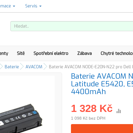
amace
Servis
enty
Sítě
Spotřební elektro
Zábava
Chytré technolo
Baterie
AVACOM
Baterie AVACOM NODE-E20N-N22 pro Dell La
Baterie AVACOM N
Latitude E5420, E5
4400mAh
1 328 Kč
1 098 Kč bez DPH