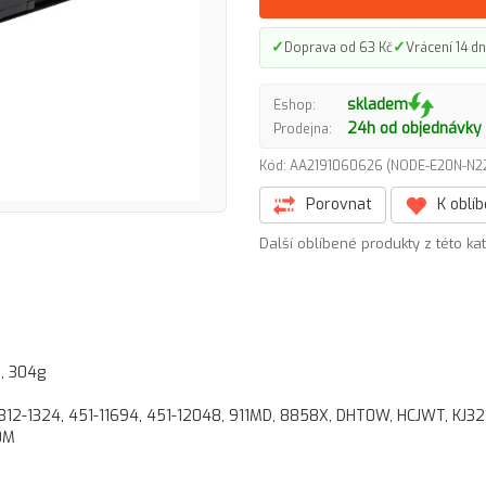
✓
✓
Doprava od 63 Kč
Vrácení 14 dn
skladem
Eshop:
24h od objednávky
Prodejna:
Kód: AA2191060626 (NODE-E20N-N
Porovnat
K oblí
Další oblíbené produkty z této ka
, 304g
 312-1324, 451-11694, 451-12048, 911MD, 8858X, DHT0W, HCJWT, KJ32
0M