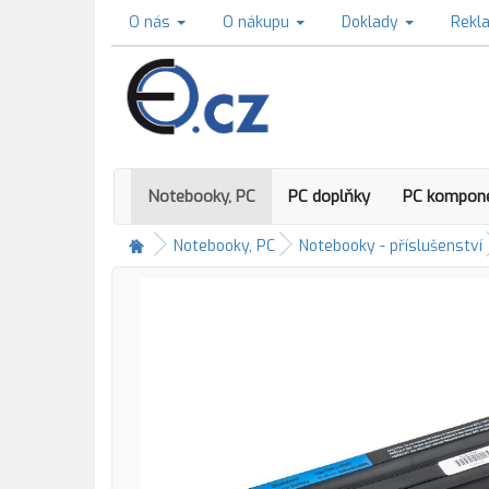
O nás
O nákupu
Doklady
Rekl
Notebooky, PC
PC doplňky
PC kompon
Notebooky, PC
Notebooky - příslušenství