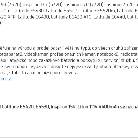
 15R (7520), Inspiron 17R (5720), Inspiron 17R (7720), Inspiron 7520-
420m, Latitude E5430, Latitude E5520, Latitude E5520m, Latitude 
420 XFR, Latitude E6430, Latitude E6430 ATG, Latitude E6440, Latit
0
řuje na výrobu a prodej baterií většiny typů, do všech druhů zařízen
fotoaparátů, videokamer, profesionálních kamer, notebooků, radiostan
rábí i atypické nebo zakázkové baterie a poskytuje i servisní službu.
 ve svém oboru, využívá články té nejvyšší kvality, aby mohla svým 
st, stabilitu a co nejnižší poruchovost.
om.cz
atitude E5420, E5530, Inspiron 15R, Li-Ion 11,1V 4400mAh
se nachá