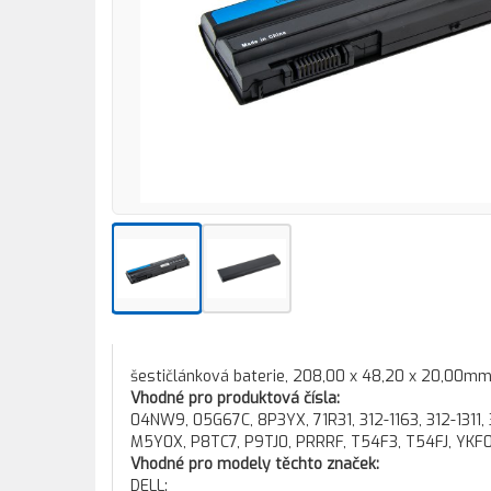
šestičlánková baterie, 208,00 x 48,20 x 20,00mm
Vhodné pro produktová čísla:
04NW9, 05G67C, 8P3YX, 71R31, 312-1163, 312-1311,
M5Y0X, P8TC7, P9TJ0, PRRRF, T54F3, T54FJ, YKF
Vhodné pro modely těchto značek:
DELL: