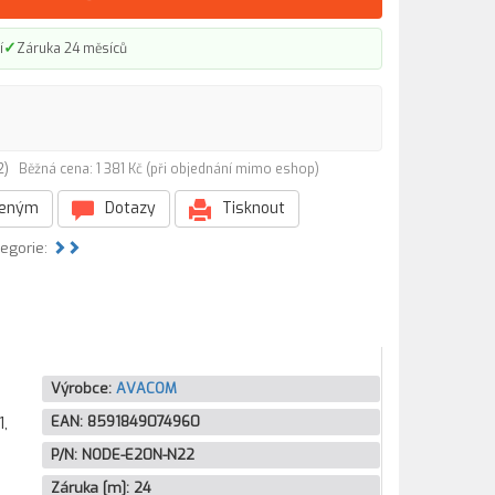
✓
í
Záruka 24 měsíců
22)
Běžná cena: 1 381 Kč (při objednání mimo eshop)
beným
Dotazy
Tisknout
tegorie:
Výrobce:
AVACOM
EAN:
8591849074960
1,
P/N:
NODE-E20N-N22
Záruka [m]:
24