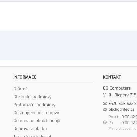
INFORMACE
KONTAKT
EO Computers
O firmě
V. Kl. Klicpery 7
Obchodní podmínky
+420 606 622 
Reklamační podmínky
obchod@eo.cz
Odstoupení od smlouvy
Po–Čt
9:00–12:
Ochrana osobních údajů
Pá
9:00–12:
Doprava a platba
Mimo provozní d
Jak se k nám dostat