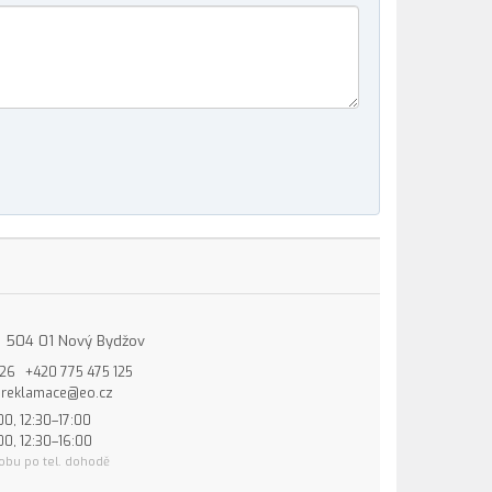
15, 504 01 Nový Bydžov
826
+420 775 475 125
reklamace@eo.cz
00, 12:30–17:00
00, 12:30–16:00
obu po tel. dohodě