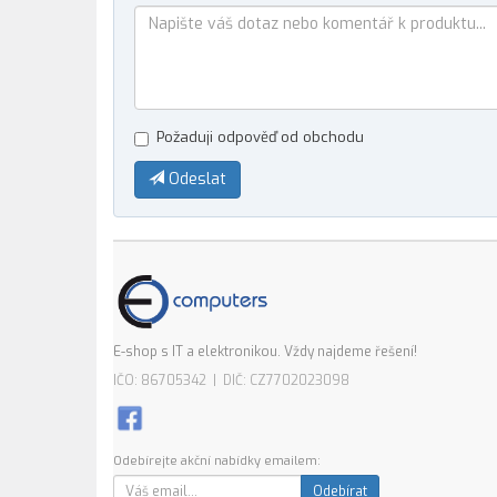
Požaduji odpověď od obchodu
Odeslat
E-shop s IT a elektronikou. Vždy najdeme řešení!
IČO: 86705342 | DIČ: CZ7702023098
Odebírejte akční nabídky emailem:
Odebírat