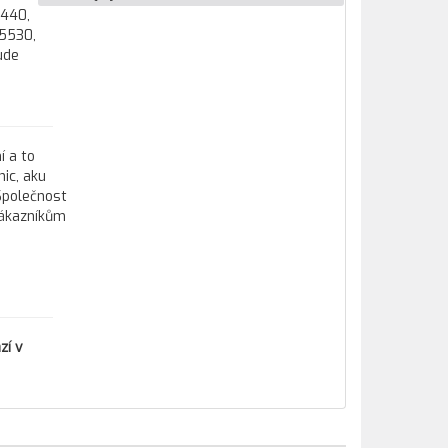
5440,
E5530,
ude
í a to
ic, aku
 Společnost
zákazníkům
zí v