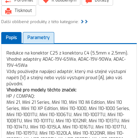
Porovnat
K oblíbeným
Dotazy
Tisknout
Další oblíbené produkty z této kategorie:
Popis
Parametry
Redukce na konektor C25 z konektoru C4 (5,5mm x 2,5mm).
Vhodné adaptéry ADAC-19V-65Wa, ADAC-19V-90Wa, ADAC-
19V-45Wa
Vždy používejte napájecí adaptér, který má stejné výstupní
napětí [V] a stejný nebo vyšší výstupní proud [A], jako váš
původní.
Vhodné pro modely těchto značek:
HP / COMPAQ:
Mini 21, Mini 21 Series, Mini 110, Mini 110 Mi Edition, Mini 110
Series, Mini 110 XP Edition, Mini 110-1000, Mini 110-1000 Series,
Mini 110-1001TU, Mini 110-1006TU, Mini 110-1007TU, Mini 110-
1008TU, Mini 110-1011TU, Mini 110-1012NR, Mini 110-1013TU, Mini
110-1014TU, Mini 110-1015LA, Mini 110-1016TU, Mini 110-1017TU,
Mini 110-1019TU, Mini 110-1020LA, Mini 110-1020NR, Mini 110-