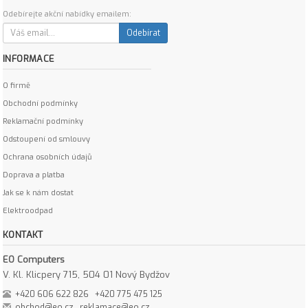
Odebírejte akční nabídky emailem:
Odebírat
INFORMACE
O firmě
Obchodní podmínky
Reklamační podmínky
Odstoupení od smlouvy
Ochrana osobních údajů
Doprava a platba
Jak se k nám dostat
Elektroodpad
KONTAKT
EO Computers
V. Kl. Klicpery 715, 504 01 Nový Bydžov
+420 606 622 826
+420 775 475 125
obchod@eo.cz
reklamace@eo.cz