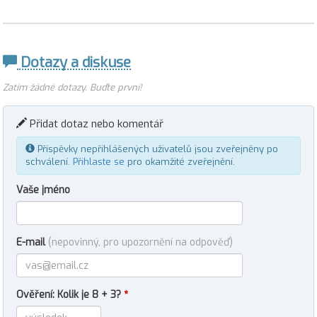
Dotazy a diskuse
Zatím žádné dotazy. Buďte první!
Přidat dotaz nebo komentář
Příspěvky nepřihlášených uživatelů jsou zveřejněny po
schválení.
Přihlaste se
pro okamžité zveřejnění.
Vaše jméno
E-mail
(nepovinný, pro upozornění na odpověď)
Ověření: Kolik je 8 + 3?
*