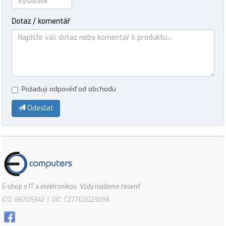
Dotaz / komentář
Požaduji odpověď od obchodu
Odeslat
E-shop s IT a elektronikou. Vždy najdeme řešení!
IČO: 86705342 | DIČ: CZ7702023098