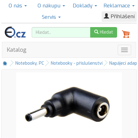
O nás
O nákupu
Doklady
Reklamace
Přihlášení
Servis
Hledat
Katalog
Notebooky, PC
Notebooky - příslušenství
Napájecí adap