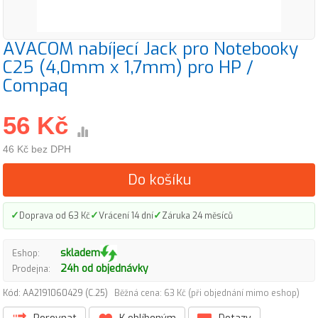
AVACOM nabíjecí Jack pro Notebooky
C25 (4,0mm x 1,7mm) pro HP /
Compaq
56 Kč
46 Kč bez DPH
Do košíku
✓
✓
✓
Doprava od 63 Kč
Vrácení 14 dní
Záruka 24 měsíců
skladem
Eshop:
24h od objednávky
Prodejna:
Kód: AA2191060429 (C.25)
Běžná cena: 63 Kč (při objednání mimo eshop)