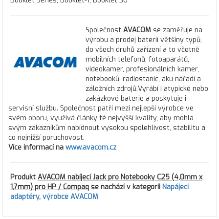
Booklet Series, Booklet-1, Booklet 3G
Společnost
AVACOM
se zaměřuje na
výrobu a prodej baterií většiny typů,
do všech druhů zařízení a to včetně
mobilních telefonů, fotoaparátů,
videokamer, profesionálních kamer,
notebooků, radiostanic, aku nářadí a
záložních zdrojů.Vyrábí i atypické nebo
zakázkové baterie a poskytuje i
servisní službu. Společnost patří mezi nejlepší výrobce ve
svém oboru, využívá články té nejvyšší kvality, aby mohla
svým zákazníkům nabídnout vysokou spolehlivost, stabilitu a
co nejnižší poruchovost.
Více informací na
www.avacom.cz
Produkt
AVACOM nabíjecí Jack pro Notebooky C25 (4,0mm x
1,7mm) pro HP / Compaq
se nachází v kategorii
Napájecí
adaptéry
,
výrobce AVACOM