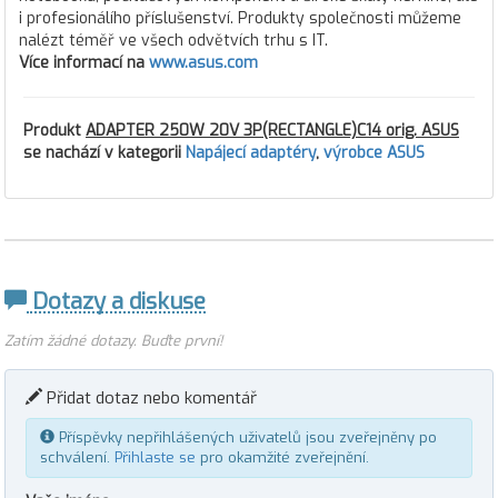
i profesionálího příslušenství. Produkty společnosti můžeme
nalézt téměř ve všech odvětvích trhu s IT.
Více informací na
www.asus.com
Produkt
ADAPTER 250W 20V 3P(RECTANGLE)C14 orig. ASUS
se nachází v kategorii
Napájecí adaptéry
,
výrobce ASUS
Dotazy a diskuse
Zatím žádné dotazy. Buďte první!
Přidat dotaz nebo komentář
Příspěvky nepřihlášených uživatelů jsou zveřejněny po
schválení.
Přihlaste se
pro okamžité zveřejnění.