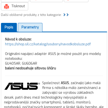
Tisknout
Další oblíbené produkty z této kategorie:
Popis
Parametry
Návod k obsluze:
https://shop.sil.cz/katalog/soubory/navodkobsluze.pdf
Originální napájecí adaptér ASUS je možné použít pro modely
notebooku:
GU405AR, GU606AR
balení neobsahuje síťovou šňůru
Společnost
ASUS
, začínající jako malá
firma s několika málo zaměstnanci a
zabývající se výrobou základních
desek, patří dnes mezi technologicky nejvyspělejší a
nejprodávanější značky smartphonů, tabletů, monitorů,
notebooků, počítačových komponent a široké škály herního, ale