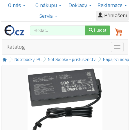
O nás
O nákupu
Doklady
Reklamace
Přihlášení
Servis
Hledat
Katalog
Notebooky, PC
Notebooky - příslušenství
Napájecí adap