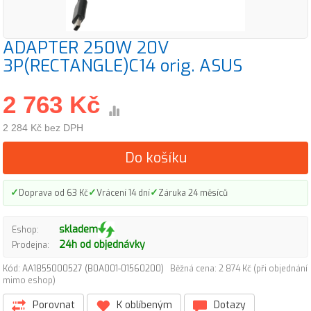
ADAPTER 250W 20V
3P(RECTANGLE)C14 orig. ASUS
2 763 Kč
2 284 Kč bez DPH
Do košíku
✓
✓
✓
Doprava od 63 Kč
Vrácení 14 dní
Záruka 24 měsíců
skladem
Eshop:
24h od objednávky
Prodejna:
Kód: AA1855000527 (B0A001-01560200)
Běžná cena: 2 874 Kč (při objednání
mimo eshop)
Porovnat
K oblíbeným
Dotazy