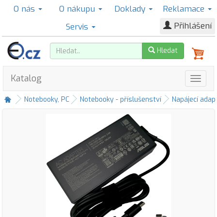
O nás
O nákupu
Doklady
Reklamace
Přihlášení
Servis
Hledat
Katalog
Notebooky, PC
Notebooky - příslušenství
Napájecí adap