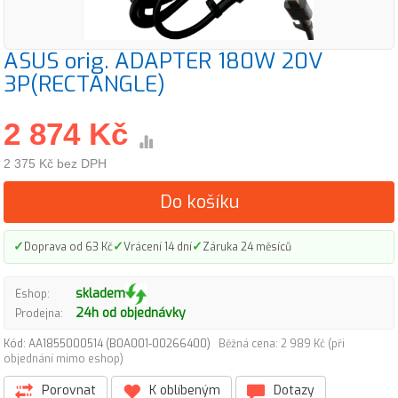
ASUS orig. ADAPTER 180W 20V
3P(RECTANGLE)
2 874 Kč
2 375 Kč bez DPH
Do košíku
✓
✓
✓
Doprava od 63 Kč
Vrácení 14 dní
Záruka 24 měsíců
skladem
Eshop:
24h od objednávky
Prodejna:
Kód: AA1855000514 (B0A001-00266400)
Běžná cena: 2 989 Kč (při
objednání mimo eshop)
Porovnat
K oblíbeným
Dotazy