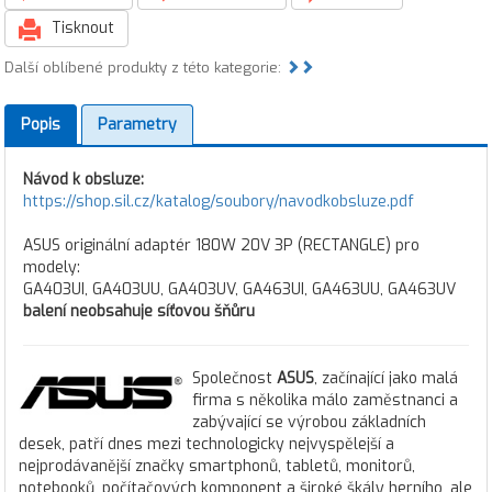
Tisknout
Další oblíbené produkty z této kategorie:
Popis
Parametry
Návod k obsluze:
https://shop.sil.cz/katalog/soubory/navodkobsluze.pdf
ASUS originální adaptér 180W 20V 3P (RECTANGLE) pro
modely:
GA403UI, GA403UU, GA403UV, GA463UI, GA463UU, GA463UV
balení neobsahuje síťovou šňůru
Společnost
ASUS
, začínající jako malá
firma s několika málo zaměstnanci a
zabývající se výrobou základních
desek, patří dnes mezi technologicky nejvyspělejší a
nejprodávanější značky smartphonů, tabletů, monitorů,
notebooků, počítačových komponent a široké škály herního, ale