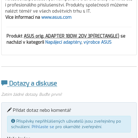
i profesionálího příslušenství. Produkty společnosti můžeme
nalézt téměř ve všech odvětvích trhu s IT.
Více informací na
www.asus.com
Produkt
ASUS orig. ADAPTER 180W 20V 3P(RECTANGLE)
se
nachází v kategorii
Napájecí adaptéry
,
výrobce ASUS
Dotazy a diskuse
Zatím žádné dotazy. Buďte první!
Přidat dotaz nebo komentář
Příspěvky nepřihlášených uživatelů jsou zveřejněny po
schválení.
Přihlaste se
pro okamžité zveřejnění.