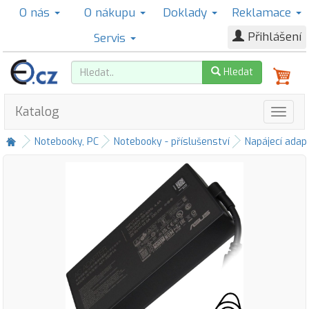
O nás
O nákupu
Doklady
Reklamace
Přihlášení
Servis
Hledat
Katalog
Notebooky, PC
Notebooky - příslušenství
Napájecí adap