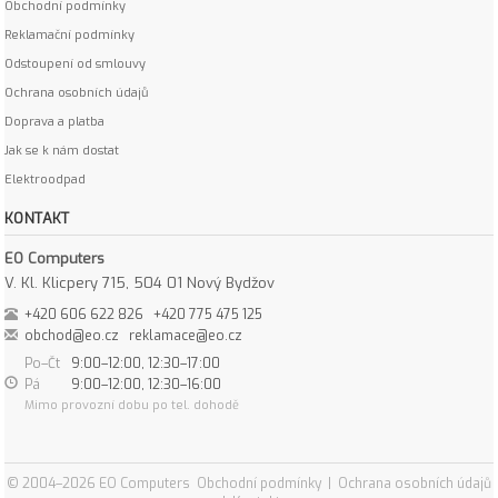
Obchodní podmínky
Reklamační podmínky
Odstoupení od smlouvy
Ochrana osobních údajů
Doprava a platba
Jak se k nám dostat
Elektroodpad
KONTAKT
EO Computers
V. Kl. Klicpery 715, 504 01 Nový Bydžov
+420 606 622 826
+420 775 475 125
obchod@eo.cz
reklamace@eo.cz
Po–Čt
9:00–12:00, 12:30–17:00
Pá
9:00–12:00, 12:30–16:00
Mimo provozní dobu po tel. dohodě
© 2004–2026 EO Computers
Obchodní podmínky
|
Ochrana osobních údajů