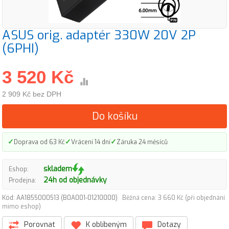
ASUS orig. adaptér 330W 20V 2P
(6PHI)
3 520 Kč
2 909 Kč bez DPH
Do košíku
✓
✓
✓
Doprava od 63 Kč
Vrácení 14 dní
Záruka 24 měsíců
skladem
Eshop:
24h od objednávky
Prodejna:
Kód: AA1855000513 (B0A001-01210000)
Běžná cena: 3 660 Kč (při objednání
mimo eshop)
Porovnat
K oblíbeným
Dotazy