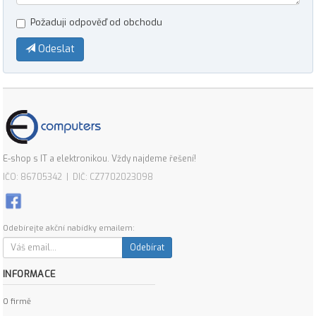
Požaduji odpověď od obchodu
Odeslat
E-shop s IT a elektronikou. Vždy najdeme řešení!
IČO: 86705342 | DIČ: CZ7702023098
Odebírejte akční nabídky emailem:
Odebírat
INFORMACE
O firmě