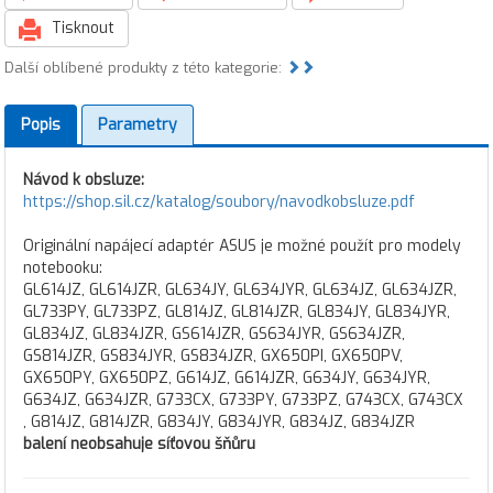
Tisknout
Další oblíbené produkty z této kategorie:
Popis
Parametry
Návod k obsluze:
https://shop.sil.cz/katalog/soubory/navodkobsluze.pdf
Originální napájecí adaptér ASUS je možné použít pro modely
notebooku:
GL614JZ, GL614JZR, GL634JY, GL634JYR, GL634JZ, GL634JZR,
GL733PY, GL733PZ, GL814JZ, GL814JZR, GL834JY, GL834JYR,
GL834JZ, GL834JZR, GS614JZR, GS634JYR, GS634JZR,
GS814JZR, GS834JYR, GS834JZR, GX650PI, GX650PV,
GX650PY, GX650PZ, G614JZ, G614JZR, G634JY, G634JYR,
G634JZ, G634JZR, G733CX, G733PY, G733PZ, G743CX, G743CX
, G814JZ, G814JZR, G834JY, G834JYR, G834JZ, G834JZR
balení neobsahuje síťovou šňůru