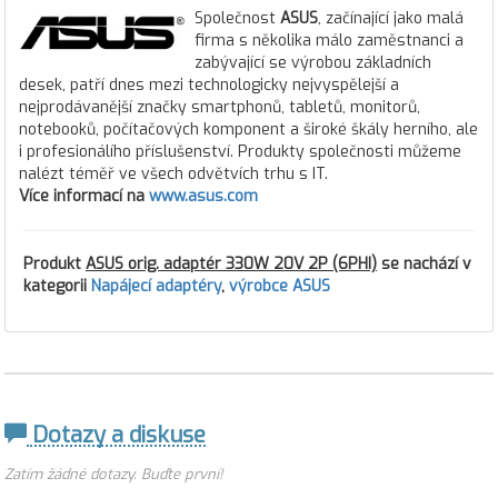
Společnost
ASUS
, začínající jako malá
firma s několika málo zaměstnanci a
zabývající se výrobou základních
desek, patří dnes mezi technologicky nejvyspělejší a
nejprodávanější značky smartphonů, tabletů, monitorů,
notebooků, počítačových komponent a široké škály herního, ale
i profesionálího příslušenství. Produkty společnosti můžeme
nalézt téměř ve všech odvětvích trhu s IT.
Více informací na
www.asus.com
Produkt
ASUS orig. adaptér 330W 20V 2P (6PHI)
se nachází v
kategorii
Napájecí adaptéry
,
výrobce ASUS
Dotazy a diskuse
Zatím žádné dotazy. Buďte první!