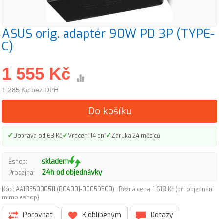
ASUS orig. adaptér 90W PD 3P (TYPE-
C)
1 555 Kč
1 285 Kč bez DPH
Do košíku
✓
✓
✓
Doprava od 63 Kč
Vrácení 14 dní
Záruka 24 měsíců
skladem
Eshop:
24h od objednávky
Prodejna:
Kód: AA1855000511 (B0A001-00059500)
Běžná cena: 1 618 Kč (při objednání
mimo eshop)
Porovnat
K oblíbeným
Dotazy