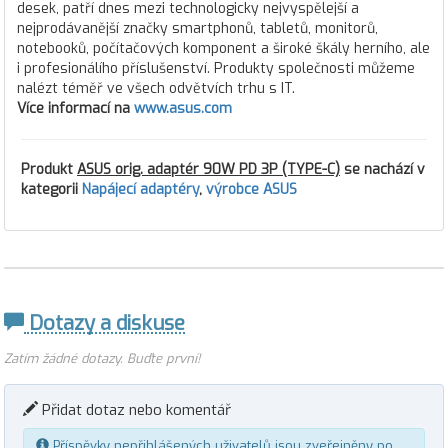
desek, patří dnes mezi technologicky nejvyspělejší a
nejprodávanější značky smartphonů, tabletů, monitorů,
notebooků, počítačových komponent a široké škály herního, ale
i profesionálího příslušenství. Produkty společnosti můžeme
nalézt téměř ve všech odvětvích trhu s IT.
Více informací na
www.asus.com
Produkt
ASUS orig. adaptér 90W PD 3P (TYPE-C)
se nachází v
kategorii
Napájecí adaptéry
,
výrobce ASUS
Dotazy a diskuse
Zatím žádné dotazy. Buďte první!
Přidat dotaz nebo komentář
Příspěvky nepřihlášených uživatelů jsou zveřejněny po