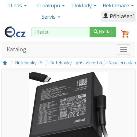
O nás
O nákupu
Doklady
Reklamace
Přihlášení
Servis
Hledat
Katalog
Notebooky, PC
Notebooky - příslušenství
Napájecí adap