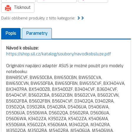
Tisknout
Další oblíbené produkty z této kategorie:
Popis
Parametry
Návod k obsluze:
https://shop.sil.cz/katalog/soubory/navodkobsluze.pdf
Originální napájecí adaptér ASUS je možné použít pro modely
notebooku:
BW485CVF, BW650CBA, BW650CBN, BW650CVA,
BW650CVN, BW650FBA, BW650FBN, BW655CVF, BX3404VA,
BX3407RA, BX5400ZB, BX5400ZF, B3404CVF, B3604CVF,
B5404CVF, B5602CBA, B5602CBN, B5602CVA, B5602CVN,
B5602FBA, B5602FBN, B5604CVF, D3402QA, D3402RA,
D3502QA, D3502RA, D5402RA, D5406UA, D5406WA,
D5506UA, D5506WA, D5602QA, D5602RA, D5606UA,
D5606WA, K3402ZA, K3502ZA, K5402ZA, K5406MA,
K5506MA, K5602ZA, K5606MA, M3402QA, M3402RA,
M3502QA, M3502RA, M5402RA, M5406UA, M5406WA,