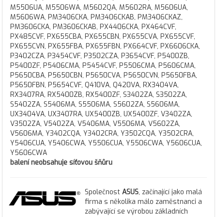
M5506UA, M5506WA, M5602QA, M5602RA, M5606UA,
M5606WA, PM3406CKA, PM3406CKAB, PM3406CKAZ,
PM3606CKA, PM3606CKAB, PX4406CKA, PX464CVF,
PX485CVF, PX655CBA, PX655CBN, PX655CVA, PX655CVF,
PX655CVN, PX655FBA, PX655FBN, PX664CVF, PX6606CKA,
P3402CZA, P3454CVF, P3502CZA, P3654CVF, P5400ZB,
P5400ZF, P5406CMA, P5454CVF, P5506CMA, P5606CMA,
P5650CBA, P5650CBN, P5650CVA, P5650CVN, P5650FBA,
P5650FBN, P5654CVF, Q410VA, Q420VA, RX3404VA,
RX3407RA, RX5400ZB, RX5400ZF, S3402ZA, S3502ZA,
S5402ZA, S5406MA, S5506MA, S5602ZA, S5606MA,
UX3404VA, UX3407RA, UX5400ZB, UX5400ZF, V3402ZA,
V3502ZA, V5402ZA, V5406MA, V5506MA, V5602ZA,
V5606MA, Y3402CQA, Y3402CRA, Y3502CQA, Y3502CRA,
Y5406CUA, Y5406CWA, Y5506CUA, Y5506CWA, Y5606CUA,
Y5606CWA
balení neobsahuje síťovou šňůru
Společnost
ASUS
, začínající jako malá
firma s několika málo zaměstnanci a
zabývající se výrobou základních