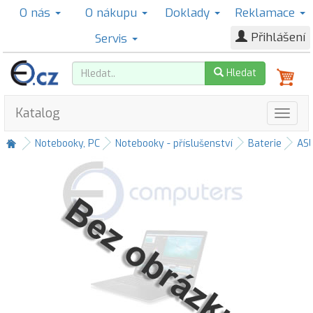
O nás
O nákupu
Doklady
Reklamace
Přihlášení
Servis
Hledat
Katalog
Notebooky, PC
Notebooky - příslušenství
Baterie
AS