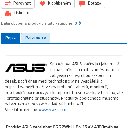
Porovnat
K oblíbeným
Dotazy
Tisknout
Další oblíbené produkty z této kategorie:
Popis
Parametry
Společnost
ASUS
, začínající jako malá
firma s několika málo zaměstnanci a
zabývající se výrobou základních
desek, patří dnes mezi technologicky nejvyspělejší a
nejprodávanější značky smartphonů, tabletů, monitorů,
notebooků, počítačových komponent a široké škály herního, ale
i profesionálího příslušenství. Produkty společnosti můžeme
nalézt téměř ve všech odvětvích trhu s IT.
Více informací na
www.asus.com
Produkt
ASUS neorig.bat 66.22Wh Li-Pol 15.4V 4300mAh
se