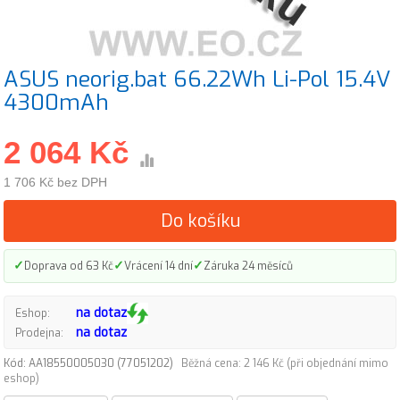
ASUS neorig.bat 66.22Wh Li-Pol 15.4V
4300mAh
2 064 Kč
1 706 Kč bez DPH
Do košíku
✓
✓
✓
Doprava od 63 Kč
Vrácení 14 dní
Záruka 24 měsíců
na dotaz
Eshop:
na dotaz
Prodejna:
Kód: AA18550005030 (77051202)
Běžná cena: 2 146 Kč (při objednání mimo
eshop)