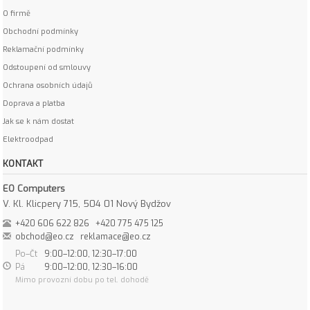
O firmě
Obchodní podmínky
Reklamační podmínky
Odstoupení od smlouvy
Ochrana osobních údajů
Doprava a platba
Jak se k nám dostat
Elektroodpad
KONTAKT
EO Computers
V. Kl. Klicpery 715, 504 01 Nový Bydžov
+420 606 622 826
+420 775 475 125
obchod@eo.cz
reklamace@eo.cz
Po–Čt
9:00–12:00, 12:30–17:00
Pá
9:00–12:00, 12:30–16:00
Mimo provozní dobu po tel. dohodě