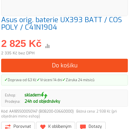
Asus orig. baterie UX393 BATT / COS
POLY / C41N1904
2 825 Kč
2 335 Kč bez DPH
Do košíku
✓
✓
✓
Doprava od 63 Kč
Vrácení 14 dní
Záruka 24 měsíců
skladem
Eshop:
24h od objednávky
Prodejna:
Kód: AA185500050147 (B0B200-03660000)
Běžná cena: 2 938 Kč (při
objednání mimo eshop)
Porovnat
K oblíbeným
Dotazy