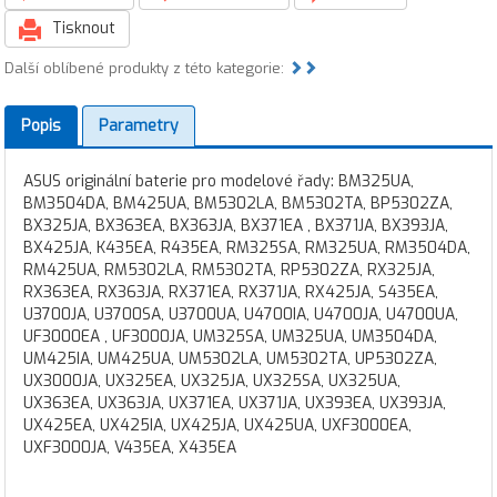
Tisknout
Další oblíbené produkty z této kategorie:
Popis
Parametry
ASUS originální baterie pro modelové řady: BM325UA,
BM3504DA, BM425UA, BM5302LA, BM5302TA, BP5302ZA,
BX325JA, BX363EA, BX363JA, BX371EA , BX371JA, BX393JA,
BX425JA, K435EA, R435EA, RM325SA, RM325UA, RM3504DA,
RM425UA, RM5302LA, RM5302TA, RP5302ZA, RX325JA,
RX363EA, RX363JA, RX371EA, RX371JA, RX425JA, S435EA,
U3700JA, U3700SA, U3700UA, U4700IA, U4700JA, U4700UA,
UF3000EA , UF3000JA, UM325SA, UM325UA, UM3504DA,
UM425IA, UM425UA, UM5302LA, UM5302TA, UP5302ZA,
UX3000JA, UX325EA, UX325JA, UX325SA, UX325UA,
UX363EA, UX363JA, UX371EA, UX371JA, UX393EA, UX393JA,
UX425EA, UX425IA, UX425JA, UX425UA, UXF3000EA,
UXF3000JA, V435EA, X435EA