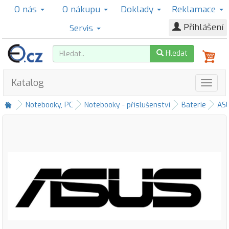
O nás
O nákupu
Doklady
Reklamace
Přihlášení
Servis
Hledat
Katalog
Notebooky, PC
Notebooky - příslušenství
Baterie
AS