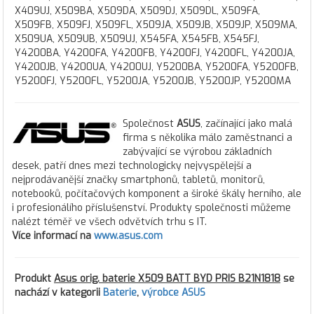
X409UJ, X509BA, X509DA, X509DJ, X509DL, X509FA,
X509FB, X509FJ, X509FL, X509JA, X509JB, X509JP, X509MA,
X509UA, X509UB, X509UJ, X545FA, X545FB, X545FJ,
Y4200BA, Y4200FA, Y4200FB, Y4200FJ, Y4200FL, Y4200JA,
Y4200JB, Y4200UA, Y4200UJ, Y5200BA, Y5200FA, Y5200FB,
Y5200FJ, Y5200FL, Y5200JA, Y5200JB, Y5200JP, Y5200MA
Společnost
ASUS
, začínající jako malá
firma s několika málo zaměstnanci a
zabývající se výrobou základních
desek, patří dnes mezi technologicky nejvyspělejší a
nejprodávanější značky smartphonů, tabletů, monitorů,
notebooků, počítačových komponent a široké škály herního, ale
i profesionálího příslušenství. Produkty společnosti můžeme
nalézt téměř ve všech odvětvích trhu s IT.
Více informací na
www.asus.com
Produkt
Asus orig. baterie X509 BATT BYD PRIS B21N1818
se
nachází v kategorii
Baterie
,
výrobce ASUS