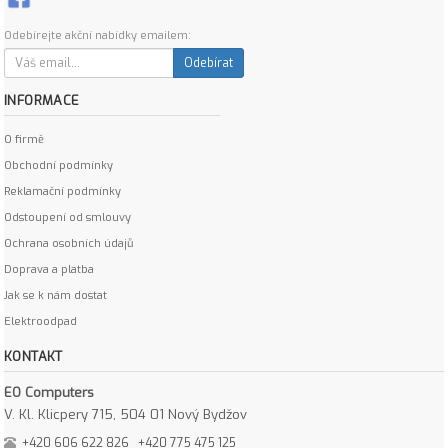
Odebírejte akční nabídky emailem:
Odebírat
INFORMACE
O firmě
Obchodní podmínky
Reklamační podmínky
Odstoupení od smlouvy
Ochrana osobních údajů
Doprava a platba
Jak se k nám dostat
Elektroodpad
KONTAKT
EO Computers
V. Kl. Klicpery 715, 504 01 Nový Bydžov
+420 606 622 826
+420 775 475 125