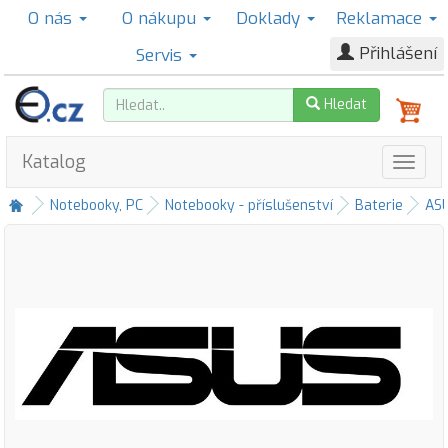
O nás
O nákupu
Doklady
Reklamace
Přihlášení
Servis
Hledat
Katalog
Notebooky, PC
Notebooky - příslušenství
Baterie
AS