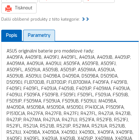
Tisknout
Další oblíbené produkty z této kategorie:
Popis
Parametry
ASUS originální baterie pro modelové řady:
A409FA, A409FB, A409FJ, A409FL, A409JA, A409JB, A409JP,
A409MA, A409UA, A409UJ, A509FA, A509FB, A509FJ,
A509FL, A509JA, A509JB, A509JP, A509MA, A509UA,
A509UB, A509UJ, D409BA, D409DA, D509BA, D509DA,
D509DJ, FL8700JB, FL8700JP, FL8700MA, F409FA, F409FB,
F409FJ, F409FL, F409JA, F409JB, F409JP, F409MA, F409UA,
F409UJ, F509FA, F509FB, F509FJ, F509FL, F509JA, F509JB,
F509JP, F509MA, F509UA, F509UB, F509UJ, M409BA,
M409DA, M509BA, M509DA, M509DJ, P1410CJA, P1509FA,
P1510CJA, R427FA, R427FB, R427FJ, R427FL, R427JA, R427JB,
R427JP, R427MA, R427UA, R427UJ, R521FA, R521FB, R521FJ,
R521FL, R521JA, R521JB, R521JP, R521MA, R521UA, R521UB,
R521UJ, X409BA, X409DA, X409DJ, X409DL, X409FA, X409FB,
X409FJ, X409FL, X409JA, X409JB, X409JP, X409MA, X409UA,