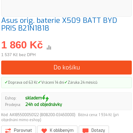
Asus orig. baterie X509 BATT BYD
PRIS B21N1818
1 860 Kč
1 537 Kč bez DPH
Do košíku
✓
✓
✓
Doprava od 63 Kč
Vrácení 14 dní
Záruka 24 měsíců
skladem
Eshop:
24h od objednávky
Prodejna:
Kód: AA185500050122 (B0B200-03450000)
Běžná cena: 1 934 Kč (při
objednání mimo eshop)
Porovnat
K oblíbeným
Dotazy