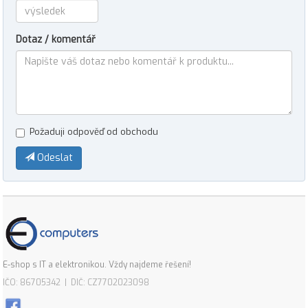
Dotaz / komentář
Požaduji odpověď od obchodu
Odeslat
E-shop s IT a elektronikou. Vždy najdeme řešení!
IČO: 86705342 | DIČ: CZ7702023098