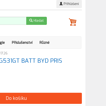
Přihlášení
Hledat
gie
Příslušenství
Různé
N1726
e G531GT BATT BYD PRIS
Do košíku