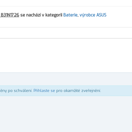
S B31N1726
se nachází v kategorii
Baterie
,
výrobce ASUS
něny po schválení.
Přihlaste se
pro okamžité zveřejnění.