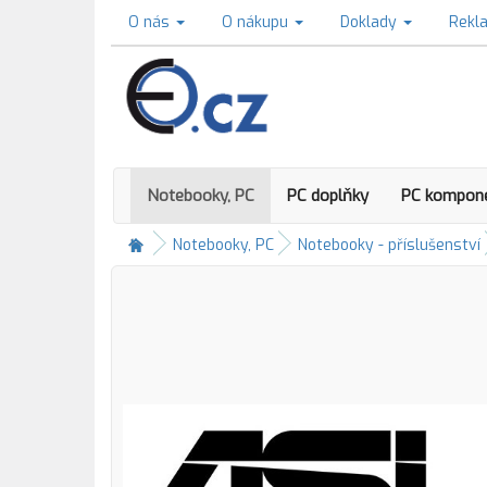
O nás
O nákupu
Doklady
Rekl
Notebooky, PC
PC doplňky
PC kompon
Notebooky, PC
Notebooky - příslušenství