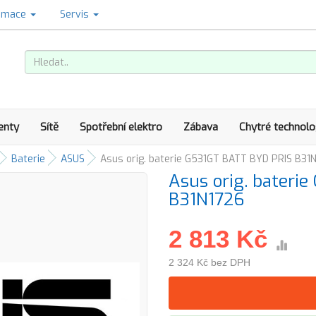
amace
Servis
enty
Sítě
Spotřební elektro
Zábava
Chytré technolo
Baterie
ASUS
Asus orig. baterie G531GT BATT BYD PRIS B31
Asus orig. bateri
B31N1726
2 813 Kč
2 324 Kč bez DPH