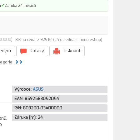
✓
í
Záruka 24 měsíců
3400000)
Běžná cena: 2 925 Kč (při objednání mimo eshop)
beným
Dotazy
Tisknout
tegorie:
Výrobce:
ASUS
EAN:
8592583052054
P/N:
B0B200-03400000
Záruka [m]:
24
onů,
o