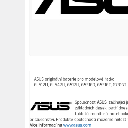
ASUS originální baterie pro modelové řady:
GL512LI, GL542LI, G512LI, G531GD, G531GT, G731GT
Společnost
ASUS
, začínajíc
základních desek, patří dne
tabletů, monitorů, notebooků
příslušenství. Produkty společnosti můžeme nalézt 
Více informací na
www.asus.com