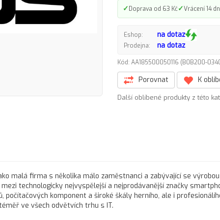
✓
✓
Doprava od 63 Kč
Vrácení 14 dn
na dotaz
Eshop:
na dotaz
Prodejna:
Kód: AA185500050116 (B0B200-0
Porovnat
K oblí
Další oblíbené produkty z této ka
í jako malá firma s několika málo zaměstnanci a zabývající se výrobou
s mezi technologicky nejvyspělejší a nejprodávanější značky smartph
, počítačových komponent a široké škály herního, ale i profesionálíh
téměř ve všech odvětvích trhu s IT.