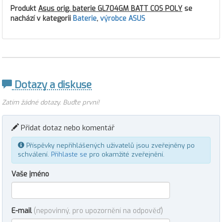
Produkt
Asus orig. baterie GL704GM BATT COS POLY
se
nachází v kategorii
Baterie
,
výrobce ASUS
Dotazy a diskuse
Zatím žádné dotazy. Buďte první!
Přidat dotaz nebo komentář
Příspěvky nepřihlášených uživatelů jsou zveřejněny po
schválení.
Přihlaste se
pro okamžité zveřejnění.
Vaše jméno
E-mail
(nepovinný, pro upozornění na odpověď)