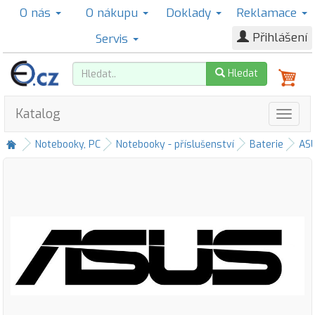
O nás
O nákupu
Doklady
Reklamace
Přihlášení
Servis
Hledat
Katalog
Notebooky, PC
Notebooky - příslušenství
Baterie
AS