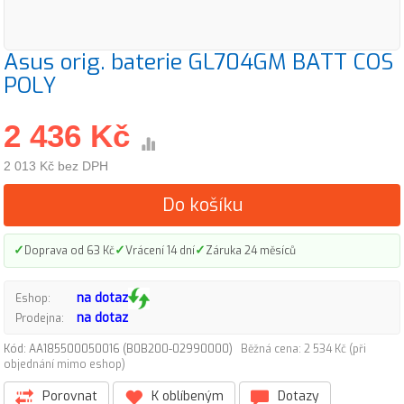
Asus orig. baterie GL704GM BATT COS
POLY
2 436 Kč
2 013 Kč bez DPH
Do košíku
✓
✓
✓
Doprava od 63 Kč
Vrácení 14 dní
Záruka 24 měsíců
na dotaz
Eshop:
na dotaz
Prodejna:
Kód: AA185500050016 (B0B200-02990000)
Běžná cena: 2 534 Kč (při
objednání mimo eshop)
Porovnat
K oblíbeným
Dotazy