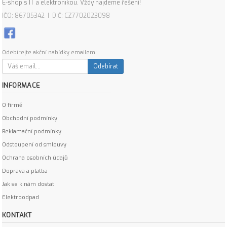
E-shop s IT a elektronikou. Vždy najdeme řešení!
IČO: 86705342 | DIČ: CZ7702023098
Odebírejte akční nabídky emailem:
Odebírat
INFORMACE
O firmě
Obchodní podmínky
Reklamační podmínky
Odstoupení od smlouvy
Ochrana osobních údajů
Doprava a platba
Jak se k nám dostat
Elektroodpad
KONTAKT