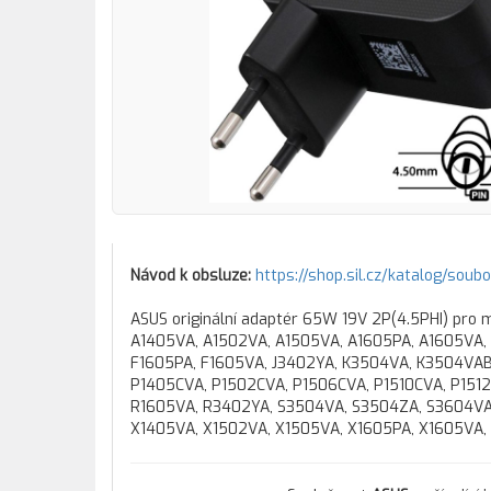
Návod k obsluze:
https://shop.sil.cz/katalog/soub
ASUS originální adaptér 65W 19V 2P(4.5PHI) pro 
A1405VA, A1502VA, A1505VA, A1605PA, A1605VA,
F1605PA, F1605VA, J3402YA, K3504VA, K3504VA
P1405CVA, P1502CVA, P1506CVA, P1510CVA, P151
R1605VA, R3402YA, S3504VA, S3504ZA, S3604VA
X1405VA, X1502VA, X1505VA, X1605PA, X1605VA