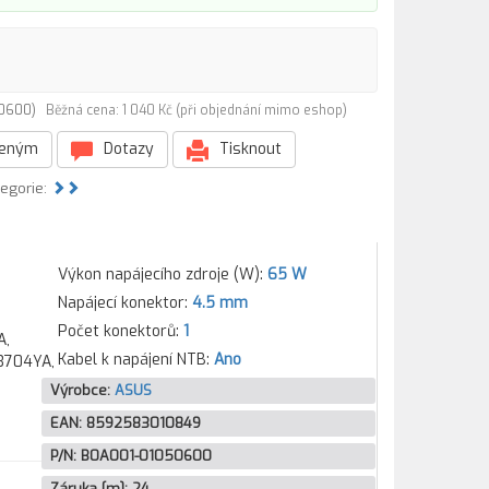
050600)
Běžná cena: 1 040 Kč (při objednání mimo eshop)
beným
Dotazy
Tisknout
tegorie:
Výkon napájecího zdroje (W):
65 W
Napájecí konektor:
4.5 mm
Počet konektorů:
1
A,
Kabel k napájení NTB:
Ano
3704YA,
Výrobce:
ASUS
EAN:
8592583010849
P/N:
B0A001-01050600
Záruka [m]:
24