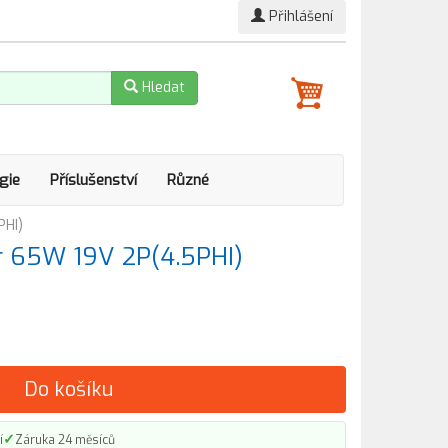
Přihlášení
Hledat
gie
Příslušenství
Různé
PHI)
r 65W 19V 2P(4.5PHI)
Do košíku
✓
í
Záruka 24 měsíců