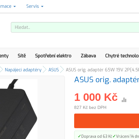
amace
Servis
enty
Sítě
Spotřební elektro
Zábava
Chytré technolo
Napájecí adaptéry
ASUS
ASUS orig. adaptér 65W 19V 2P(4.5
ASUS orig. adapté
1 000 Kč
827 Kč bez DPH
✓
✓
Doprava od 63 Kč
Vrácení 14 dn