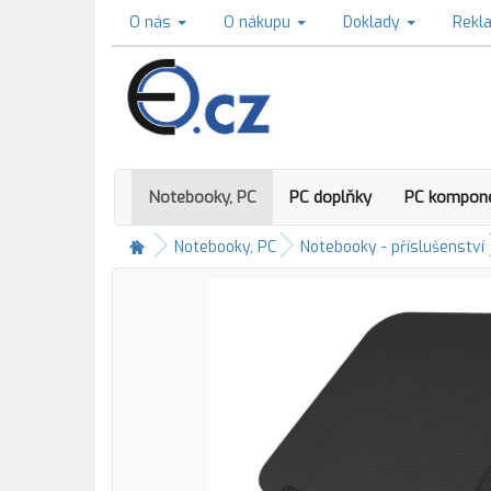
O nás
O nákupu
Doklady
Rekl
Notebooky, PC
PC doplňky
PC kompon
Notebooky, PC
Notebooky - příslušenství