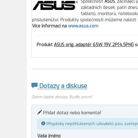
Společnost
ASUS
, začínajíc
základních desek, patří dne
tabletů, monitorů, notebooků
příslušenství. Produkty společnosti můžeme nalézt 
Více informací na
www.asus.com
Produkt
ASUS orig. adaptér 65W 19V 2P(4.5PHI)
se
Dotazy a diskuse
Zatím žádné dotazy. Buďte první!
Přidat dotaz nebo komentář
Příspěvky nepřihlášených uživatelů jsou zveřej
Vaše jméno