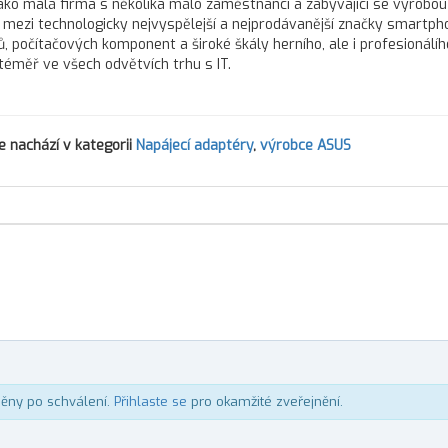
í jako malá firma s několika málo zaměstnanci a zabývající se výrobou
s mezi technologicky nejvyspělejší a nejprodávanější značky smartph
, počítačových komponent a široké škály herního, ale i profesionálíh
téměř ve všech odvětvích trhu s IT.
 nachází v kategorii
Napájecí adaptéry
,
výrobce ASUS
něny po schválení.
Přihlaste se
pro okamžité zveřejnění.