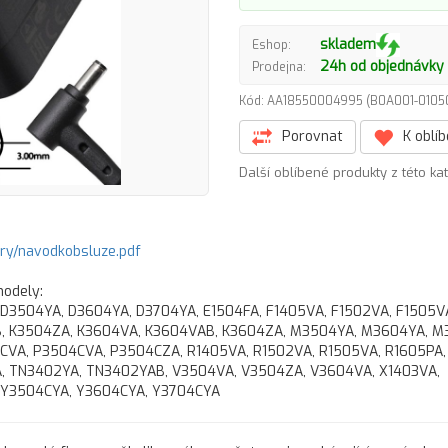
skladem
Eshop:
24h od objednávky
Prodejna:
Kód: AA18550004995 (B0A001-01
Porovnat
K oblí
Další oblíbené produkty z této ka
ory/navodkobsluze.pdf
modely:
 D3504YA, D3604YA, D3704YA, E1504FA, F1405VA, F1502VA, F1505V
B, K3504ZA, K3604VA, K3604VAB, K3604ZA, M3504YA, M3604YA, M
2CVA, P3504CVA, P3504CZA, R1405VA, R1502VA, R1505VA, R1605PA,
, TN3402YA, TN3402YAB, V3504VA, V3504ZA, V3604VA, X1403VA,
, Y3504CYA, Y3604CYA, Y3704CYA