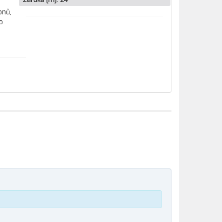
onů,
o