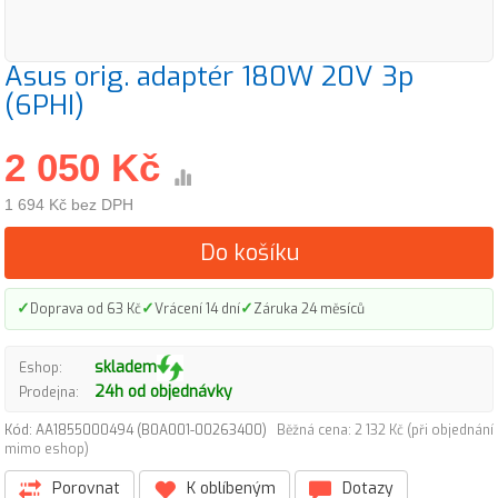
Asus orig. adaptér 180W 20V 3p
(6PHI)
2 050 Kč
1 694 Kč bez DPH
Do košíku
✓
✓
✓
Doprava od 63 Kč
Vrácení 14 dní
Záruka 24 měsíců
skladem
Eshop:
24h od objednávky
Prodejna:
Kód: AA1855000494 (B0A001-00263400)
Běžná cena: 2 132 Kč (při objednání
mimo eshop)
Porovnat
K oblíbeným
Dotazy