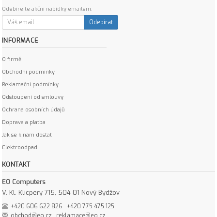
Odebírejte akční nabídky emailem:
Odebírat
INFORMACE
O firmě
Obchodní podmínky
Reklamační podmínky
Odstoupení od smlouvy
Ochrana osobních údajů
Doprava a platba
Jak se k nám dostat
Elektroodpad
KONTAKT
EO Computers
V. Kl. Klicpery 715, 504 01 Nový Bydžov
+420 606 622 826
+420 775 475 125
obchod@eo.cz
reklamace@eo.cz