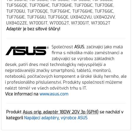
TUF566QE, TUF706HC, TUF706HE, TUF706IC, TUF706IE,
TUF706IU, TUF706QE, TUF766HC, TUF766HE, TUF766IC,
TUF766IE, TUF766IU, TUF766QE, UX8402VU, UX8402VV,
UX8402ZE, W700G1T, W700G2T, W730G1T, W730G2T
Adaptér je bez síťové šňůry!
Společnost
ASUS
, začínající jako malá
firma s několika málo zaměstnanci a
zabývající se výrobou základních
desek, patří dnes mezi technologicky nejvyspělejší a
nejprodávanější značky smartphonů, tabletů, monitorů,
notebooků, počítačových komponent a široké škály herního, ale
i profesionálího příslušenství. Produkty společnosti můžeme
nalézt téměř ve všech odvětvích trhu s IT.
Více informací na
www.asus.com
Produkt
Asus orig. adaptér 180W 20V 3p (6PHI)
se nachází v
kategorii
Napájecí adaptéry
,
výrobce ASUS