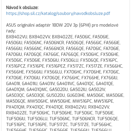
Návod k obsluze:
https://shop.sil.cz/katalog/soubory/navodkobsluze.pdf
ASUS originální adaptér 180W 20V 3p (6PHI) pro modelové
řady:
BX8402VU, BX8402VV, BX8402ZE, FA506IC, FA506IE,
FA506IU, FA506NC, FA506NCR, FA506QE, FA566IC, FA566IE,
FA566IU, FA566NC, FA566NCR, FA566QE, FA706IC, FA706IE,
FA706IU, FA706QE, FA766IC, FA766QE, FX506HC, FX506HE,
FX506IC, FX506IE, FX506IU, FX506LU, FX506QE, FX516PC,
FX516PCZ, FX516PE, FX516PEZ, FX517ZC, FX517ZE, FX566HC,
FX566HE, FX566IU, FX566LU, FX706HC, FX706HE, FX706IC,
FX706IE, FX706IU, FX706QE, FX766HC, FX766HE, FX766IU,
GA401II, GA401IU, GA401IV, GA401IVC, GA401QC, GA401QE,
GA401QM, GA401QMC, GA502DU, GA502IU, GA502IV,
GA503QC, GA503QE, GU502DU, GU603HE, MA506IC, MA506IE,
MA506QE, MW506HC, MW506HE, MW516PC, MW516PE,
PX401QM, PX401QC, PX401QE, RX8402VU, RX8402VV,
RX8402ZE, TUF506HC, TUF506HE, TUF506IC, TUF506IE,
TUF506IU, TUF506LU, TUF506NC, TUF506NCR, TUF506QE,
TUF516PC, TUF516PE, TUF517ZC, TUF517ZE, TUF566HC,
TUF566HE, TUF566IC, TUF566IE, TUF566IU, TUF566LU,