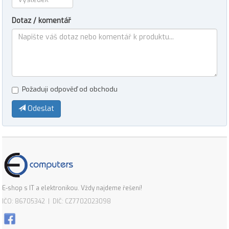
Dotaz / komentář
Požaduji odpověď od obchodu
Odeslat
E-shop s IT a elektronikou. Vždy najdeme řešení!
IČO: 86705342 | DIČ: CZ7702023098