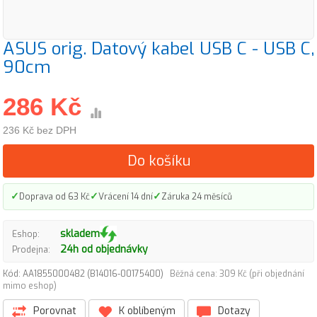
ASUS orig. Datový kabel USB C - USB C,
90cm
286 Kč
236 Kč bez DPH
Do košíku
✓
✓
✓
Doprava od 63 Kč
Vrácení 14 dní
Záruka 24 měsíců
skladem
Eshop:
24h od objednávky
Prodejna:
Kód: AA1855000482 (B14016-00175400)
Běžná cena: 309 Kč (při objednání
mimo eshop)
Porovnat
K oblíbeným
Dotazy