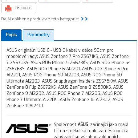
Tisknout
Další oblíbené produkty z této kategorie:
Popis
Parametry
ASUS originální USB C - USB C kabel v délce 90cm pro
modelové řady: ASUS Zenfone 7 Pro ZS671KS, ASUS Zenfone
7 ZS670KS, ASUS ROG Phone 5 ZS673KS, ASUS ROG Phone 5s
ZS676KS, ASUS ROG Phone 6 AI2201, ASUS ROG Phone 6 Pro
AI2201, ASUS ROG Phone 6D AI2203, ASUS ROG Phone 6D
Ultimate AI2203, ASUS Snapdragon Insiders ZS675KW, ASUS
ZenFone 8 Flip ZS672KS, ASUS ZenFone 8 ZS590KS, ASUS
ZenFone 9 AI2202, ASUS ROG Phone 7 AI2205, ASUS ROG
Phone 7 Ultimate AI2205, ASUS ZenFone 10 AI2302, ASUS
ZenFone 11 AI2401
Společnost
ASUS
, začínající jako malá
firma s několika málo zaměstnanci a
zabývající se výrobou základních