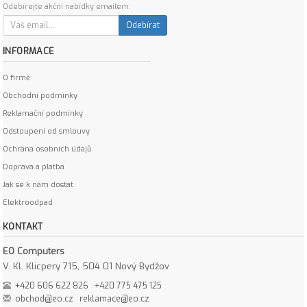
Odebírejte akční nabídky emailem:
Odebírat
INFORMACE
O firmě
Obchodní podmínky
Reklamační podmínky
Odstoupení od smlouvy
Ochrana osobních údajů
Doprava a platba
Jak se k nám dostat
Elektroodpad
KONTAKT
EO Computers
V. Kl. Klicpery 715, 504 01 Nový Bydžov
+420 606 622 826
+420 775 475 125
obchod@eo.cz
reklamace@eo.cz