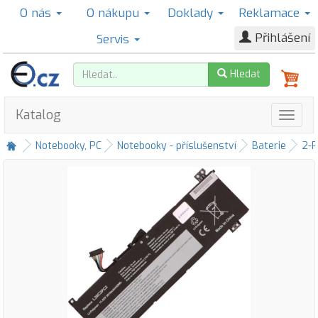
O nás
O nákupu
Doklady
Reklamace
Přihlášení
Servis
Hledat
Katalog
Notebooky, PC
Notebooky - příslušenství
Baterie
2-