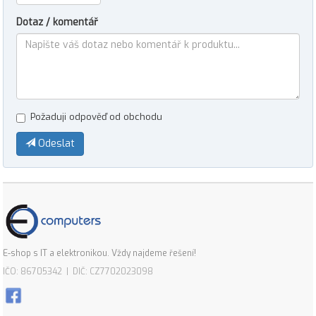
Dotaz / komentář
Požaduji odpověď od obchodu
Odeslat
E-shop s IT a elektronikou. Vždy najdeme řešení!
IČO: 86705342 | DIČ: CZ7702023098