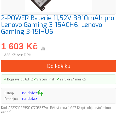
2-POWER Baterie 11,52V 3910mAh pro
Lenovo Gaming 3-15ACH6, Lenovo
Gaming 3-15IHU6
1 603 Kč
1 325 Kč bez DPH
Do košíku
✓
✓
✓
Doprava od 63 Kč
Vrácení 14 dní
Záruka 24 měsíců
na dotaz
Eshop:
na dotaz
Prodejna:
Kód: A22191062590 (77055574)
Běžná cena: 1 667 Kč (při objednání mimo
eshop)