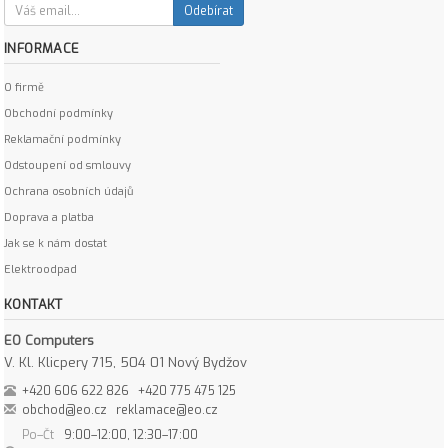
Odebírat
INFORMACE
O firmě
Obchodní podmínky
Reklamační podmínky
Odstoupení od smlouvy
Ochrana osobních údajů
Doprava a platba
Jak se k nám dostat
Elektroodpad
KONTAKT
EO Computers
V. Kl. Klicpery 715, 504 01 Nový Bydžov
+420 606 622 826
+420 775 475 125
obchod@eo.cz
reklamace@eo.cz
Po–Čt
9:00–12:00, 12:30–17:00