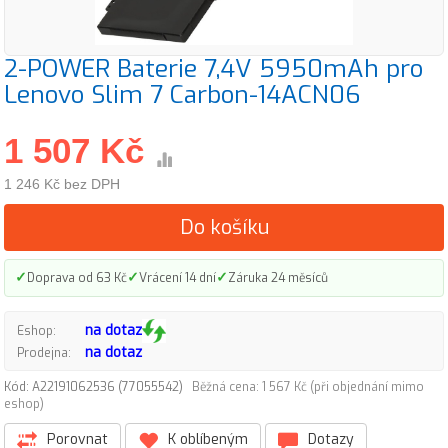
2-POWER Baterie 7,4V 5950mAh pro
Lenovo Slim 7 Carbon-14ACN06
1 507 Kč
1 246 Kč bez DPH
Do košíku
✓
✓
✓
Doprava od 63 Kč
Vrácení 14 dní
Záruka 24 měsíců
na dotaz
Eshop:
na dotaz
Prodejna:
Kód: A22191062536 (77055542)
Běžná cena: 1 567 Kč (při objednání mimo
eshop)
Porovnat
K oblíbeným
Dotazy