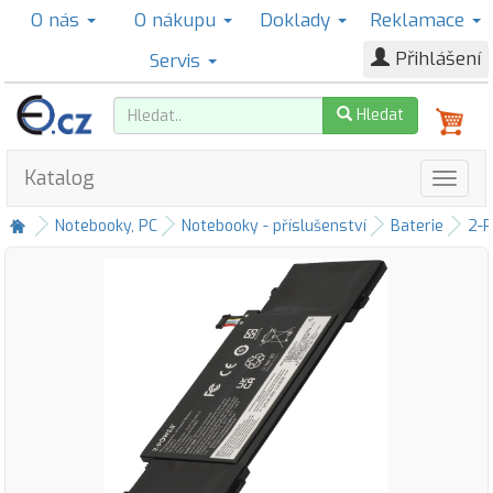
O nás
O nákupu
Doklady
Reklamace
Přihlášení
Servis
Hledat
Katalog
Notebooky, PC
Notebooky - příslušenství
Baterie
2-