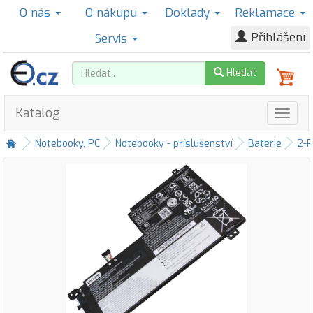
O nás
O nákupu
Doklady
Reklamace
Přihlášení
Servis
Hledat
Katalog
Notebooky, PC
Notebooky - příslušenství
Baterie
2-