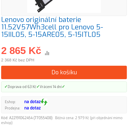
Lenovo originální baterie
11.52V57Wh3cell pro Lenovo 5-
15IIL05, 5-15ARE05, 5-15ITL05
2 865 Kč
2 368 Kč bez DPH
Do košíku
✓
✓
✓
Doprava od 63 Kč
Vrácení 14 dní
na dotaz
Eshop:
na dotaz
Prodejna:
Kód: A22191062454 (77055408)
Běžná cena: 2 979 Kč (při objednání mimo
eshop)