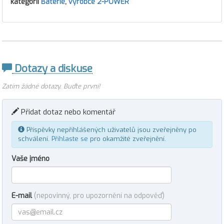
kategorii
Baterie
,
výrobce 2-POWER
Dotazy a diskuse
Zatím žádné dotazy. Buďte první!
Přidat dotaz nebo komentář
Příspěvky nepřihlášených uživatelů jsou zveřejněny po
schválení.
Přihlaste se
pro okamžité zveřejnění.
Vaše jméno
E-mail
(nepovinný, pro upozornění na odpověď)