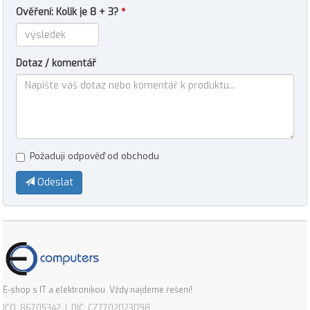
Ověření: Kolik je 8 + 3?
*
Dotaz / komentář
Požaduji odpověď od obchodu
Odeslat
E-shop s IT a elektronikou. Vždy najdeme řešení!
IČO: 86705342 | DIČ: CZ7702023098