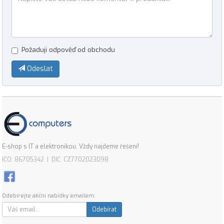
Požaduji odpověď od obchodu
Odeslat
E-shop s IT a elektronikou. Vždy najdeme řešení!
IČO: 86705342 | DIČ: CZ7702023098
Odebírejte akční nabídky emailem:
Odebírat