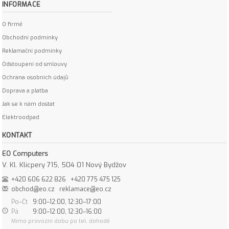
INFORMACE
O firmě
Obchodní podmínky
Reklamační podmínky
Odstoupení od smlouvy
Ochrana osobních údajů
Doprava a platba
Jak se k nám dostat
Elektroodpad
KONTAKT
EO Computers
V. Kl. Klicpery 715, 504 01 Nový Bydžov
+420 606 622 826
+420 775 475 125
obchod@eo.cz
reklamace@eo.cz
Po–Čt
9:00–12:00, 12:30–17:00
Pá
9:00–12:00, 12:30–16:00
Mimo provozní dobu po tel. dohodě