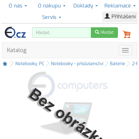
O nás
O nákupu
Doklady
Reklamace
Přihlášení
Servis
Hledat
Katalog
Notebooky, PC
Notebooky - příslušenství
Baterie
2-