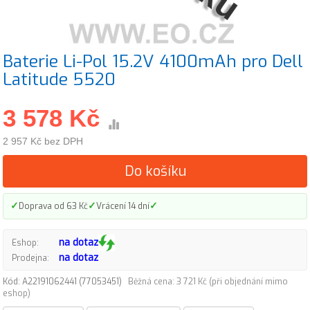
Baterie Li-Pol 15.2V 4100mAh pro Dell
Latitude 5520
3 578 Kč
2 957 Kč bez DPH
Do košíku
✓
✓
✓
Doprava od 63 Kč
Vrácení 14 dní
na dotaz
Eshop:
na dotaz
Prodejna:
Kód: A22191062441 (77053451)
Běžná cena: 3 721 Kč (při objednání mimo
eshop)