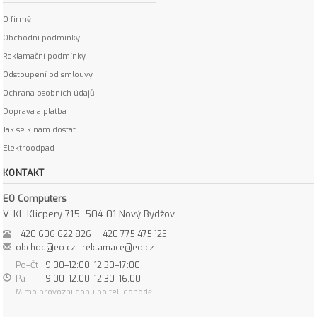
O firmě
Obchodní podmínky
Reklamační podmínky
Odstoupení od smlouvy
Ochrana osobních údajů
Doprava a platba
Jak se k nám dostat
Elektroodpad
KONTAKT
EO Computers
V. Kl. Klicpery 715, 504 01 Nový Bydžov
+420 606 622 826
+420 775 475 125
obchod@eo.cz
reklamace@eo.cz
Po–Čt
9:00–12:00, 12:30–17:00
Pá
9:00–12:00, 12:30–16:00
Mimo provozní dobu po tel. dohodě