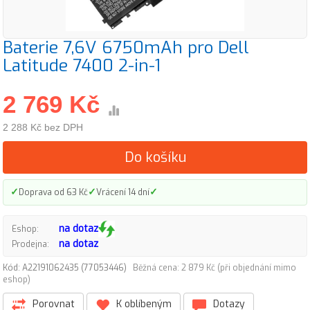
Baterie 7,6V 6750mAh pro Dell
Latitude 7400 2-in-1
2 769 Kč
2 288 Kč bez DPH
Do košíku
✓
✓
✓
Doprava od 63 Kč
Vrácení 14 dní
na dotaz
Eshop:
na dotaz
Prodejna:
Kód: A22191062435 (77053446)
Běžná cena: 2 879 Kč (při objednání mimo
eshop)
Porovnat
K oblíbeným
Dotazy