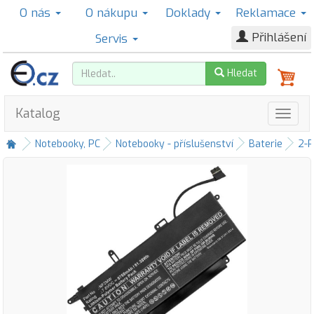
O nás
O nákupu
Doklady
Reklamace
Přihlášení
Servis
Hledat
Katalog
Notebooky, PC
Notebooky - příslušenství
Baterie
2-