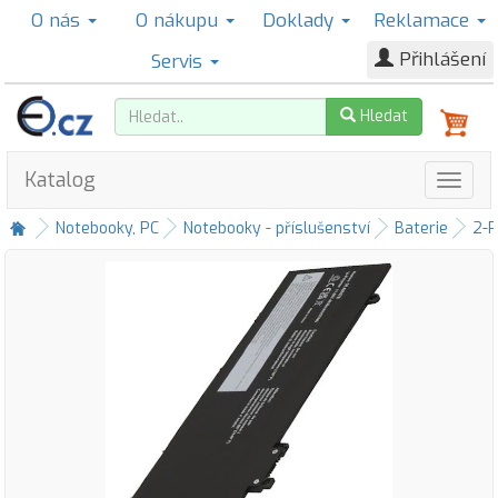
O nás
O nákupu
Doklady
Reklamace
Přihlášení
Servis
Hledat
Katalog
Notebooky, PC
Notebooky - příslušenství
Baterie
2-