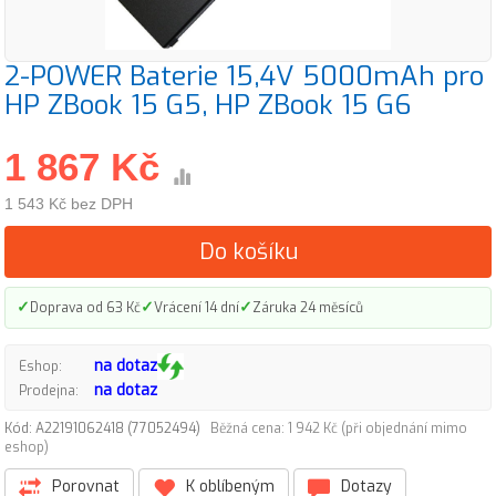
2-POWER Baterie 15,4V 5000mAh pro
HP ZBook 15 G5, HP ZBook 15 G6
1 867 Kč
1 543 Kč bez DPH
Do košíku
✓
✓
✓
Doprava od 63 Kč
Vrácení 14 dní
Záruka 24 měsíců
na dotaz
Eshop:
na dotaz
Prodejna:
Kód: A22191062418 (77052494)
Běžná cena: 1 942 Kč (při objednání mimo
eshop)
Porovnat
K oblíbeným
Dotazy