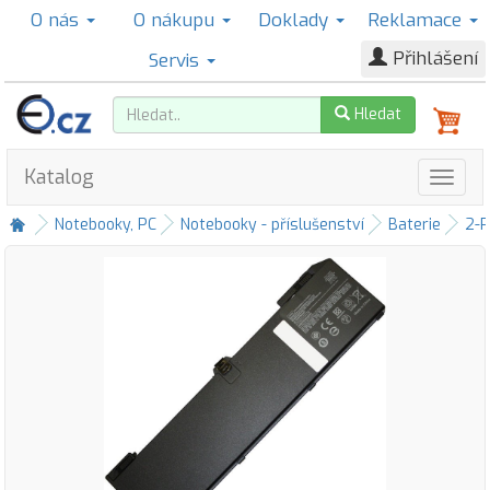
O nás
O nákupu
Doklady
Reklamace
Přihlášení
Servis
Hledat
Katalog
Notebooky, PC
Notebooky - příslušenství
Baterie
2-