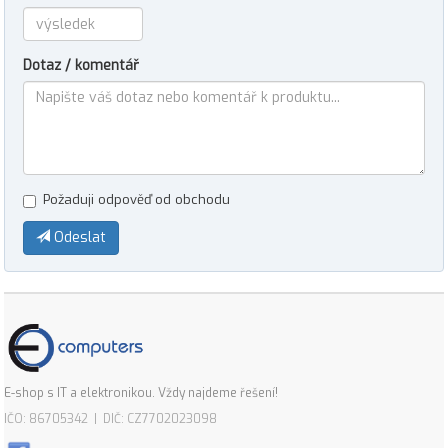
Dotaz / komentář
Požaduji odpověď od obchodu
Odeslat
E-shop s IT a elektronikou. Vždy najdeme řešení!
IČO: 86705342 | DIČ: CZ7702023098