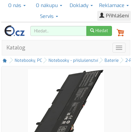
O nás
O nákupu
Doklady
Reklamace
Přihlášení
Servis
Hledat
Katalog
Notebooky, PC
Notebooky - příslušenství
Baterie
2-