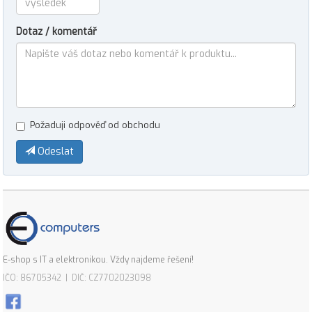
Dotaz / komentář
Požaduji odpověď od obchodu
Odeslat
E-shop s IT a elektronikou. Vždy najdeme řešení!
IČO: 86705342 | DIČ: CZ7702023098