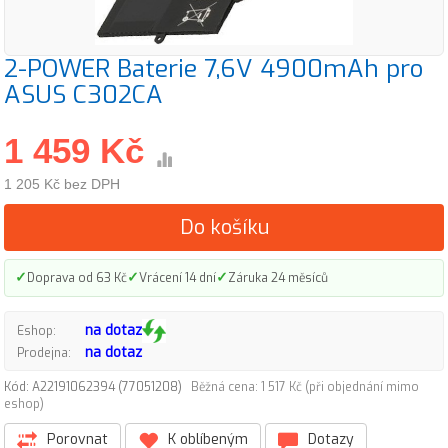
2-POWER Baterie 7,6V 4900mAh pro
ASUS C302CA
1 459 Kč
1 205 Kč bez DPH
Do košíku
✓
✓
✓
Doprava od 63 Kč
Vrácení 14 dní
Záruka 24 měsíců
na dotaz
Eshop:
na dotaz
Prodejna:
Kód: A22191062394 (77051208)
Běžná cena: 1 517 Kč (při objednání mimo
eshop)
Porovnat
K oblíbeným
Dotazy