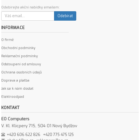
Odebírejte akční nabídky emailem:
Odebírat
INFORMACE
O firmě
Obchodní podmínky
Reklamační podmínky
Odstoupení od smlouvy
Ochrana osobních údajů
Doprava a platba
Jak se k nám dostat
Elektroodpad
KONTAKT
EO Computers
V. Kl. Klicpery 715, 504 01 Nový Bydžov
+420 606 622 826
+420 775 475 125