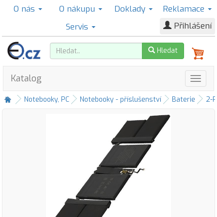
O nás
O nákupu
Doklady
Reklamace
Přihlášení
Servis
Hledat
Katalog
Notebooky, PC
Notebooky - příslušenství
Baterie
2-