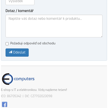
Dotaz / komentář
Požaduji odpověď od obchodu
Odeslat
E-shop s IT a elektronikou. Vždy najdeme řešení!
IČO: 86705342 | DIČ: CZ7702023098