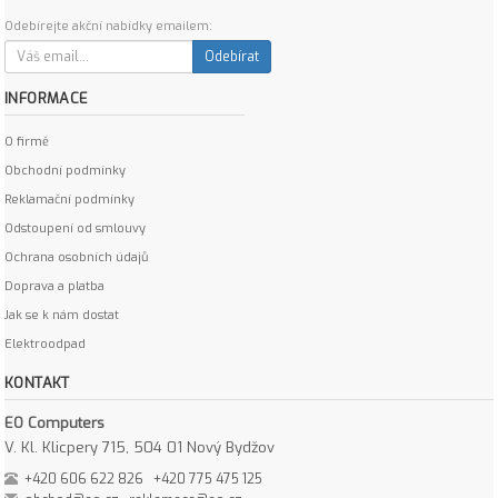
Odebírejte akční nabídky emailem:
Odebírat
INFORMACE
O firmě
Obchodní podmínky
Reklamační podmínky
Odstoupení od smlouvy
Ochrana osobních údajů
Doprava a platba
Jak se k nám dostat
Elektroodpad
KONTAKT
EO Computers
V. Kl. Klicpery 715, 504 01 Nový Bydžov
+420 606 622 826
+420 775 475 125