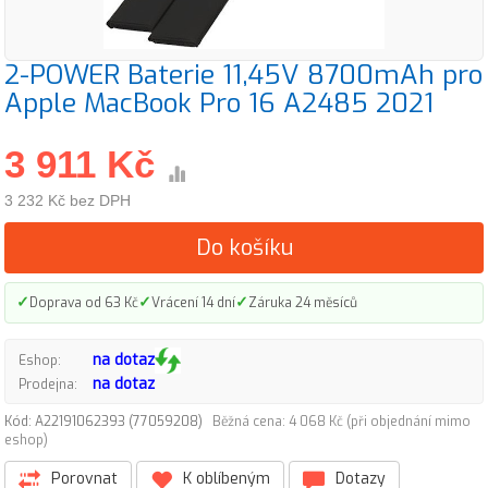
2-POWER Baterie 11,45V 8700mAh pro
Apple MacBook Pro 16 A2485 2021
3 911 Kč
3 232 Kč bez DPH
Do košíku
✓
✓
✓
Doprava od 63 Kč
Vrácení 14 dní
Záruka 24 měsíců
na dotaz
Eshop:
na dotaz
Prodejna:
Kód: A22191062393 (77059208)
Běžná cena: 4 068 Kč (při objednání mimo
eshop)
Porovnat
K oblíbeným
Dotazy