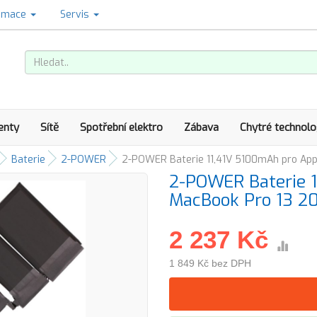
amace
Servis
enty
Sítě
Spotřební elektro
Zábava
Chytré technolo
Baterie
2-POWER
2-POWER Baterie 11,41V 5100mAh pro App
2-POWER Baterie 
MacBook Pro 13 2
2 237 Kč
1 849 Kč bez DPH