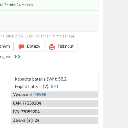
✓
í
Záruka 24 měsíců
ná cena: 2 327 Kč (při objednání mimo eshop)
beným
Dotazy
Tisknout
tegorie:
Kapacita baterie (Wh):
58,2
Napětí baterie (V):
11,41
Výrobce:
2-POWER
EAN:
77059204
P/N:
77059204
Záruka [m]:
24