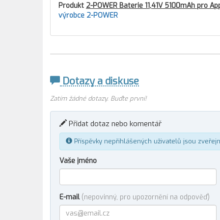
Produkt
2-POWER Baterie 11,41V 5100mAh pro App
výrobce 2-POWER
Dotazy a diskuse
Zatím žádné dotazy. Buďte první!
Přidat dotaz nebo komentář
Příspěvky nepřihlášených uživatelů jsou zveřej
Vaše jméno
E-mail
(nepovinný, pro upozornění na odpověď)