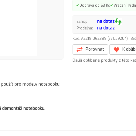
✓
✓
Doprava od 63 Kč
Vrácení 14 dn
na dotaz
Eshop:
na dotaz
Prodejna:
Kód: A22191062389 (77059204)
Běž
Porovnat
K oblí
Další oblíbené produkty z této ka
 použít pro modely notebooku:
tná demontáž notebooku.