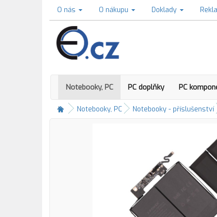
O nás
O nákupu
Doklady
Rekl
Notebooky, PC
PC doplňky
PC kompon
Notebooky, PC
Notebooky - příslušenství