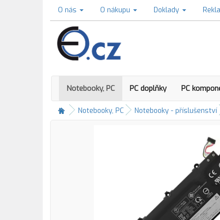
O nás
O nákupu
Doklady
Rekl
Notebooky, PC
PC doplňky
PC kompon
Notebooky, PC
Notebooky - příslušenství