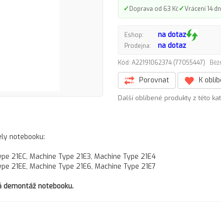
✓
✓
Doprava od 63 Kč
Vrácení 14 dn
na dotaz
Eshop:
na dotaz
Prodejna:
Kód: A22191062374 (77055447)
Běž
Porovnat
K oblí
Další oblíbené produkty z této ka
ely notebooku:
ype 21EC, Machine Type 21E3, Machine Type 21E4
ype 21EE, Machine Type 21E6, Machine Type 21E7
tná demontáž notebooku.