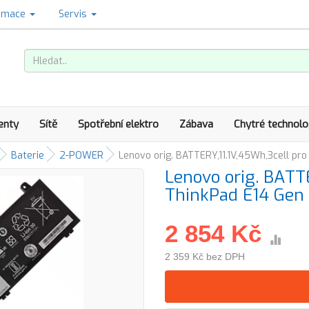
amace
Servis
enty
Sítě
Spotřební elektro
Zábava
Chytré technolo
Baterie
2-POWER
Lenovo orig. BATTERY,11.1V,45Wh,3cell pro
Lenovo orig. BATT
ThinkPad E14 Gen 
2 854 Kč
2 359 Kč bez DPH