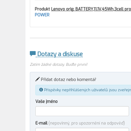
Produkt
Lenovo orig. BATTERY,11.1V,45Wh,3cell pr
POWER
Dotazy a diskuse
Zatím žádné dotazy. Buďte první!
Přidat dotaz nebo komentář
Příspěvky nepřihlášených uživatelů jsou zveřej
Vaše jméno
E-mail
(nepovinný, pro upozornění na odpověď)