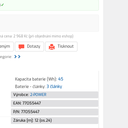
✓
í
ná cena: 2 968 Kč (při objednání mimo eshop)
beným
Dotazy
Tisknout
tegorie:
Kapacita baterie (Wh):
45
Baterie - články:
3 články
Výrobce:
2-POWER
EAN:
77055447
P/N:
77055447
Záruka [m]:
12 (os.24)