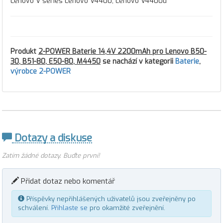
Lenovo V series Lenovo V4400, Lenovo V4400u
Produkt
2-POWER Baterie 14,4V 2200mAh pro Lenovo B50-
30, B51-80, E50-80, M4450
se nachází v kategorii
Baterie
,
výrobce 2-POWER
Dotazy a diskuse
Zatím žádné dotazy. Buďte první!
Přidat dotaz nebo komentář
Příspěvky nepřihlášených uživatelů jsou zveřejněny po
schválení.
Přihlaste se
pro okamžité zveřejnění.