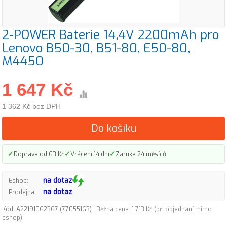
2-POWER Baterie 14,4V 2200mAh pro
Lenovo B50-30, B51-80, E50-80,
M4450
1 647 Kč
1 362 Kč bez DPH
Do košíku
✓
✓
✓
Doprava od 63 Kč
Vrácení 14 dní
Záruka 24 měsíců
na dotaz
Eshop:
na dotaz
Prodejna:
Kód: A22191062367 (77055163)
Běžná cena: 1 713 Kč (při objednání mimo
eshop)