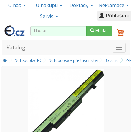
O nás
O nákupu
Doklady
Reklamace
Přihlášení
Servis
Hledat
Katalog
Notebooky, PC
Notebooky - příslušenství
Baterie
2-