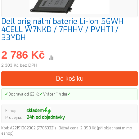
Dell originální baterie Li-Ion 56WH
4CELL W7NKD / 7FHHV / PVHT1 /
33YDH
2 786 Kč
2 303 Kč bez DPH
Do košíku
✓
✓
✓
Doprava od 63 Kč
Vrácení 14 dní
skladem
Eshop:
24h od objednávky
Prodejna:
Kód: A22191062362 (77053321)
Běžná cena: 2 898 Kč (při objednání mimo
eshop)