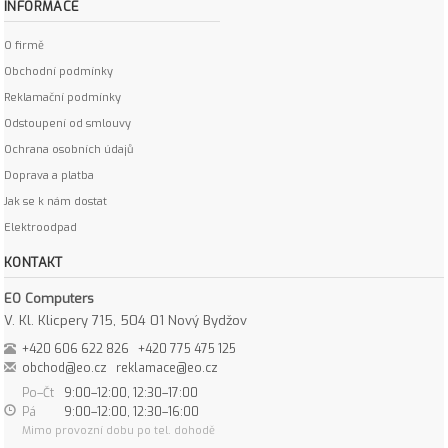
INFORMACE
O firmě
Obchodní podmínky
Reklamační podmínky
Odstoupení od smlouvy
Ochrana osobních údajů
Doprava a platba
Jak se k nám dostat
Elektroodpad
KONTAKT
EO Computers
V. Kl. Klicpery 715, 504 01 Nový Bydžov
+420 606 622 826
+420 775 475 125
obchod@eo.cz
reklamace@eo.cz
Po–Čt
9:00–12:00, 12:30–17:00
Pá
9:00–12:00, 12:30–16:00
Mimo provozní dobu po tel. dohodě