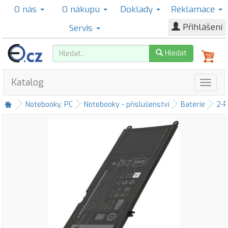
O nás
O nákupu
Doklady
Reklamace
Přihlášení
Servis
Hledat
Katalog
Notebooky, PC
Notebooky - příslušenství
Baterie
2-