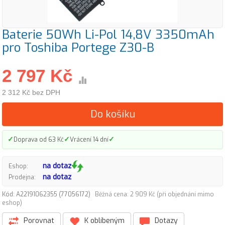
Baterie 50Wh Li-Pol 14,8V 3350mAh
pro Toshiba Portege Z30-B
2 797 Kč
2 312 Kč bez DPH
Do košíku
✓
✓
✓
Doprava od 63 Kč
Vrácení 14 dní
na dotaz
Eshop:
na dotaz
Prodejna:
Kód: A22191062355 (77056172)
Běžná cena: 2 909 Kč (při objednání mimo
eshop)
Porovnat
K oblíbeným
Dotazy