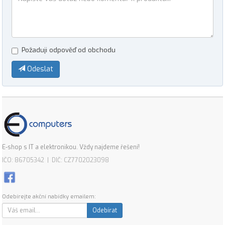
Požaduji odpověď od obchodu
Odeslat
E-shop s IT a elektronikou. Vždy najdeme řešení!
IČO: 86705342 | DIČ: CZ7702023098
Odebírejte akční nabídky emailem:
Odebírat