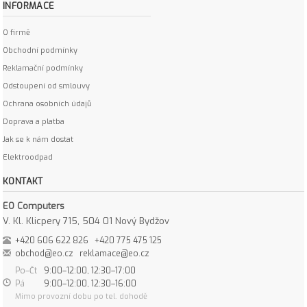
INFORMACE
O firmě
Obchodní podmínky
Reklamační podmínky
Odstoupení od smlouvy
Ochrana osobních údajů
Doprava a platba
Jak se k nám dostat
Elektroodpad
KONTAKT
EO Computers
V. Kl. Klicpery 715, 504 01 Nový Bydžov
+420 606 622 826
+420 775 475 125
obchod@eo.cz
reklamace@eo.cz
Po–Čt
9:00–12:00, 12:30–17:00
Pá
9:00–12:00, 12:30–16:00
Mimo provozní dobu po tel. dohodě