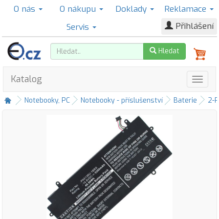
O nás
O nákupu
Doklady
Reklamace
Přihlášení
Servis
Hledat
Katalog
Notebooky, PC
Notebooky - příslušenství
Baterie
2-